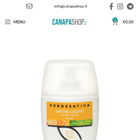
info@canapashop.it
0
MENU
€
0.00