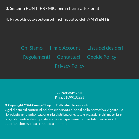
Sistema PUNTI PREMIO per i clienti affezionati
Prodotti eco-sostenibili nel rispetto dell'AMBIENTE
Chi Siamo
Il mio Account
Lista dei desideri
Regolamenti
Contattaci
Cookie Policy
Privacy Policy
CANAPASHOP.IT
P.Iva: 01899130221
© Copyright 2024 CanapaShop.it | Tutti i diritti riservati.
Ogni diritto sui contenuti del sito è riservato ai sensi della normativa vigente. La
riproduzione, la pubblicazione e la distribuzione, totale o parziale, del materiale
originale contenuto in questo sito sono espressamente vietate in assenza di
Treos »
autorizzazione scritta | Creato da