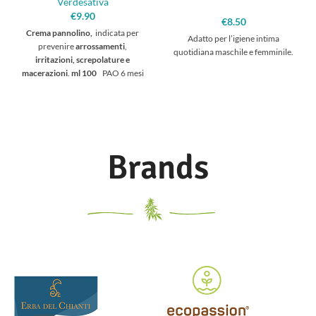
Verdesativa
€
9.90
€
8.50
Crema pannolino,
indicata per
Adatto per l’igiene intima
prevenire
arrossamenti
,
quotidiana maschile e femminile.
irritazioni, screpolature e
macerazioni
.
ml 100
PAO 6 mesi
Pasta lipidica
ad alto potere
dermofunzionale, ricca di
Ossido
di Zinco
ad alta concentrazione e
di preziose sostanze naturali
emollienti, lenitive e protettive, è
Brands
particolarmente attiva nel
trattamento delle pelli irritate ed
arrossate.