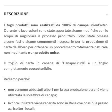
DESCRIZIONE
I fogli prodotti sono realizzati da 100% di canapa
, nient’altro.
Durante le lavorazioni sono state apportate alcune modifiche con lo
scopo di migliorare il processo produttivo. Sono state omesse
alcune fasi e alcune componenti necessarie per la produzione di
carta da albero per ottenere un procedimento
totalmente naturale,
non inquinante e un prodotto unico.
Il foglio di carta in canapa di “CanapaCruda” è un foglio
completamente
ecosostenibile
.
Vediamo perché:
non vengono abbattuti alberi per la sua produzione perché viene
utilizzata la sola fibra di canapa;
la fibra utilizzata viene reperita sono in Italia ove possibile presso
agricoltori locali;