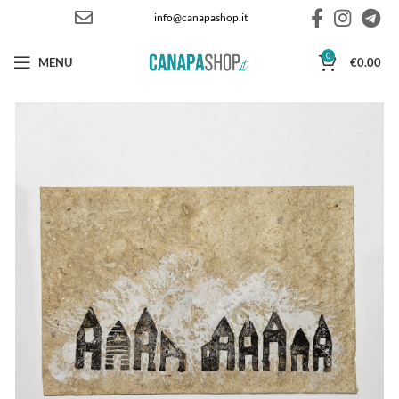
info@canapashop.it
0
MENU
€
0.00