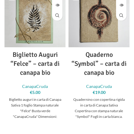
Biglietto Auguri
Quaderno
“Felce” – carta di
“Symbol” – carta di
canapa bio
canapa bio
CanapaCruda
CanapaCruda
€
5.00
€
19.00
Biglietto auguri in carta di Canapa
Quadernino con copertina rigida
Sativa 1 foglio Stampa naturale
in carta di Canapa Sativa
"Felce" Busta verde
Copertina con stampa naturale
"CanapaCruda" Dimensioni:
"Symbol" Fogli in carta bianca.
15x10 cm
Dimensioni: 15 x 11 cm