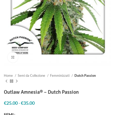
Clicca per ingrandire
Home
Semi da Collezione
Femminizzati
Dutch Passion
Outlaw Amnesia® – Dutch Passion
€
25.00
-
€
35.00
Fascia di prezzo: da €25.00 a €35.00
SEMI