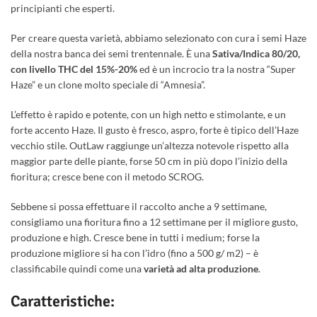
principianti che esperti.
Per creare questa varietà, abbiamo selezionato con cura i semi Haze
della nostra banca dei semi trentennale. È una
Sativa/Indica 80/20,
con livello THC del 15%-20%
ed è un incrocio tra la nostra “Super
Haze” e un clone molto speciale di “Amnesia”.
L’effetto è rapido e potente, con un high netto e stimolante, e un
forte accento Haze. Il gusto è fresco, aspro, forte è tipico dell’Haze
vecchio stile. OutLaw raggiunge un’altezza notevole rispetto alla
maggior parte delle piante, forse 50 cm in più dopo l’inizio della
fioritura; cresce bene con il metodo SCROG.
Sebbene si possa effettuare il raccolto anche a 9 settimane,
consigliamo una fioritura fino a 12 settimane per il migliore gusto,
produzione e high. Cresce bene in tutti i medium; forse la
produzione migliore si ha con l’idro (fino a 500 g/ m2)
–
è
classificabile quindi come una
varietà ad alta produzione
.
Caratteristiche: