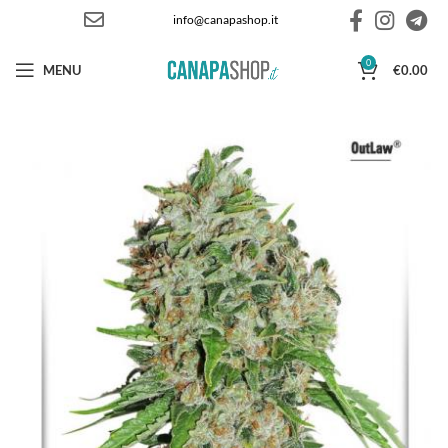
info@canapashop.it
0
MENU
€
0.00