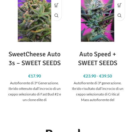
SweetCheese Auto
Auto Speed +
3s – SWEET SEEDS
SWEET SEEDS
€
17.90
€
23.90
-
€
39.50
Fascia
di
Autofiorente di 3ª Generazione.
Autofiorente di 3ª generazione.
prezzo:
Ibrido ottenuto dall’incrocio di un
Ibrido risultato dall’incrocio di un
da
ceppo selezionato di Fast Bud #2 e
ceppo selezionato di Critical
€23.90 a
un clone elite di
Mass autofiorente del
€39.50
Dipartimento R&S&I di Sweet
Seeds®, scelta