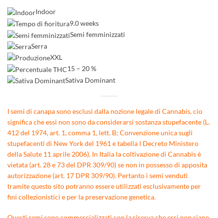
Indoor
9.0 weeks
Semi femminizzati
Serra
XXL
15 – 20 %
Sativa Dominant
I semi di canapa sono esclusi dalla nozione legale di Cannabis, cio
significa che essi non sono da considerarsi sostanza stupefacente (L.
412 del 1974, art. 1, comma 1, lett. B; Convenzione unica sugli
stupefacenti di New York del 1961 e tabella I Decreto Ministero
della Salute 11 aprile 2006). In Italia la coltivazione di Cannabis è
vietata (art. 28 e 73 del DPR 309/90) se non in possesso di apposita
autorizzazione (art. 17 DPR 309/90). Pertanto i semi venduti
tramite questo sito potranno essere utilizzati esclusivamente per
fini collezionistici e per la preservazione genetica.
Questi semi sono commercializzati con la riserva che essi non siano