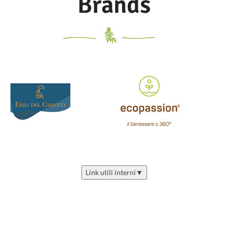
Brands
Link utili interni
▼