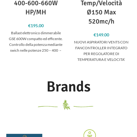
400-600-660W
Temp/Velocità
HP/MH
Ø150 Max
520mc/h
€
195.00
Ballast elettronico dimmerabile
€
149.00
GSE 600W compatto ed efficente.
NUOVI ASPIRATORI VENTS CON
Controllo della potenza mediante
FANCONTROLLER INTEGRATO
swich nelle potenze 250 – 400 –
PER REGOLATORE DI
600 –
TEMPERATURA E VELOCITA’
MINIMA, GIA’ CABLATI, BASTA
INSERIRE LA SPINA!!! NESSUN
Brands