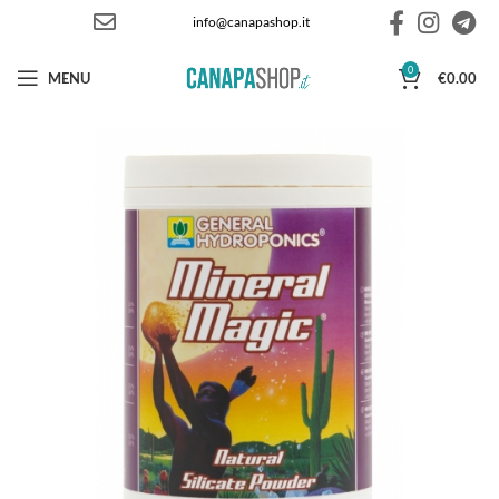
info@canapashop.it
0
MENU
€
0.00