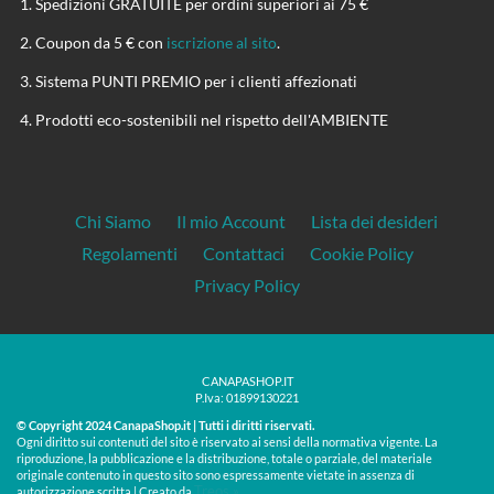
Spedizioni GRATUITE per ordini superiori ai 75 €
Coupon da 5 € con
iscrizione al sito
.
Sistema PUNTI PREMIO per i clienti affezionati
Prodotti eco-sostenibili nel rispetto dell'AMBIENTE
Chi Siamo
Il mio Account
Lista dei desideri
Regolamenti
Contattaci
Cookie Policy
Privacy Policy
CANAPASHOP.IT
P.Iva: 01899130221
© Copyright 2024 CanapaShop.it | Tutti i diritti riservati.
Ogni diritto sui contenuti del sito è riservato ai sensi della normativa vigente. La
riproduzione, la pubblicazione e la distribuzione, totale o parziale, del materiale
originale contenuto in questo sito sono espressamente vietate in assenza di
Treos »
autorizzazione scritta | Creato da