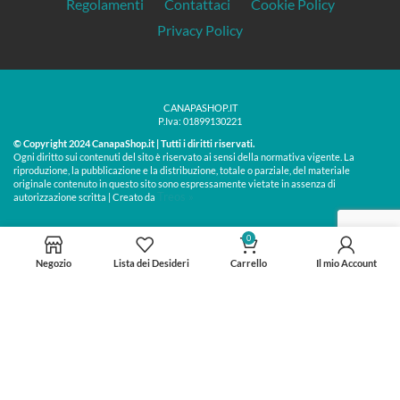
Regolamenti
Contattaci
Cookie Policy
Privacy Policy
CANAPASHOP.IT
P.Iva: 01899130221
© Copyright 2024 CanapaShop.it | Tutti i diritti riservati.
Ogni diritto sui contenuti del sito è riservato ai sensi della normativa vigente. La
riproduzione, la pubblicazione e la distribuzione, totale o parziale, del materiale
originale contenuto in questo sito sono espressamente vietate in assenza di
Treos »
autorizzazione scritta | Creato da
0
Negozio
Lista dei Desideri
Carrello
Il mio Account