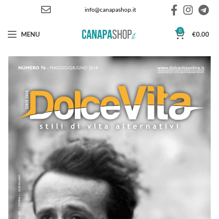
info@canapashop.it
0
MENU
€
0.00