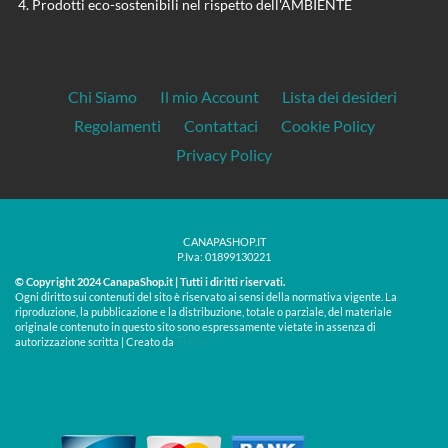
Prodotti eco-sostenibili nel rispetto dell'AMBIENTE
Chi Siamo
Il mio Account
Lista dei desideri
Regolamenti
Contattaci
Cookie Policy
Privacy Policy
CANAPASHOP.IT
P.Iva: 01899130221
© Copyright 2024 CanapaShop.it | Tutti i diritti riservati.
Ogni diritto sui contenuti del sito è riservato ai sensi della normativa vigente. La
riproduzione, la pubblicazione e la distribuzione, totale o parziale, del materiale
originale contenuto in questo sito sono espressamente vietate in assenza di
Treos »
autorizzazione scritta | Creato da