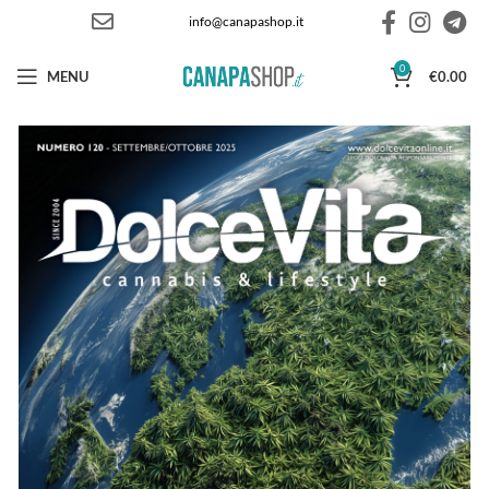
info@canapashop.it
0
MENU
€
0.00