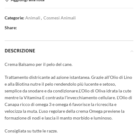
Categorie:
Animali
,
Cosmesi Animali
Share:
DESCRIZIONE
Crema Balsamo per il pelo del cane.
Trattamento districante ad azione istantanea. Grazie all’Olio di Lino
e alla Biotina nutre il pelo rendendolo più lucente e setoso,
semplice da snodare e da condizionare.L’Olio di Oliva idrata la cute
mentre la Vitamina E contrasta l’invecchiamento cellulare. L’Olio di
Canapa ricco di omega 3 e omega 6 favorisce la ricrescita e
velocizza la muta. L’uso regolare della crema Omega previene la
formazione di nodi e lascia il manto morbido e luminoso.
Consigliata su tutte le razze.