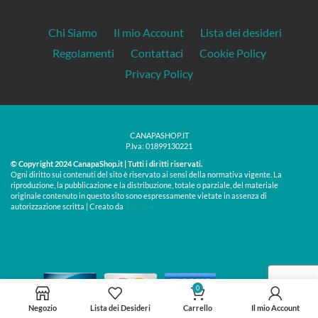
Chi Siamo
Il mio Account
Lista dei desideri
Regolamenti
Contattaci
Cookie Policy
Privacy Policy
CANAPASHOP.IT
P.Iva: 01899130221
© Copyright 2024 CanapaShop.it | Tutti i diritti riservati.
Ogni diritto sui contenuti del sito è riservato ai sensi della normativa vigente. La
riproduzione, la pubblicazione e la distribuzione, totale o parziale, del materiale
originale contenuto in questo sito sono espressamente vietate in assenza di
Treos »
autorizzazione scritta | Creato da
0
Negozio
Lista dei Desideri
Carrello
Il mio Account