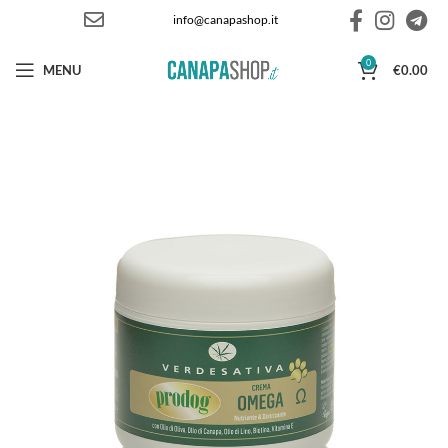
info@canapashop.it
0
MENU
€
0.00