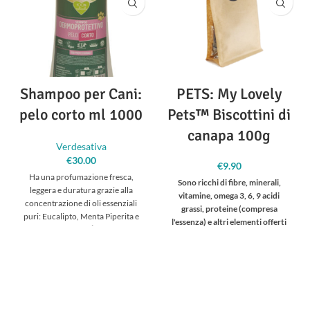
Shampoo per Cani:
PETS: My Lovely
pelo corto ml 1000
Pets™ Biscottini di
canapa 100g
Verdesativa
€
30.00
€
9.90
Ha una profumazione fresca,
Sono ricchi di fibre, minerali,
leggera e duratura grazie alla
vitamine, omega 3, 6, 9 acidi
concentrazione di oli essenziali
grassi,
proteine (compresa
puri: Eucalipto, Menta Piperita e
l'essenza) e altri elementi offerti
Salvia. È
dalla canapa.
Riduce il livello di colesterolo
LDL,
Riduce la pressione sanguigna,
Migliora le funzioni