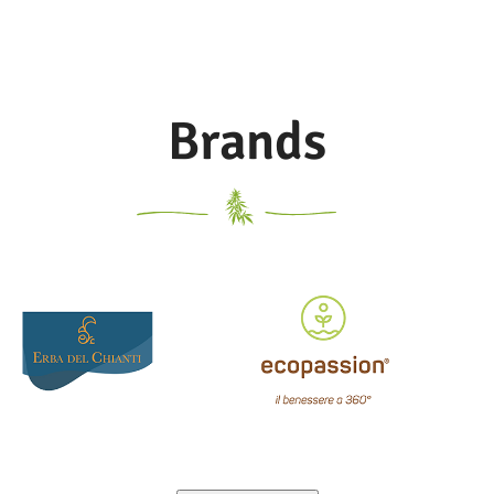
cardiovascolari,
Migliora il funzionamento del
sistema immunitario,
Riduce l'infiammazione e i
sintomi di artrite,
Brands
Promuove la rigenerazione
muscolare,
Aiuta a trattare la pelle secca.
ADATTO PER: Tutti gli animali
domestici!