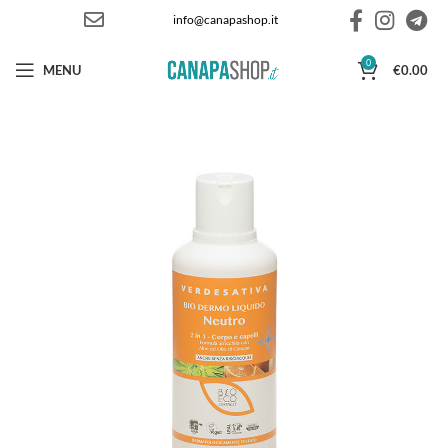
info@canapashop.it
0
MENU
€
0.00