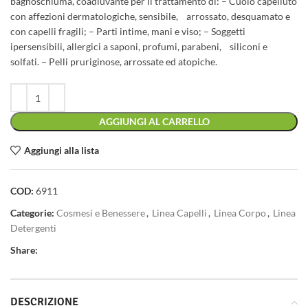
bagnoschiuma, coadiuvante per il trattamento di: – Cuoio capelluto
con affezioni dermatologiche, sensibile, arrossato, desquamato e
con capelli fragili; – Parti intime, mani e viso; – Soggetti
ipersensibili, allergici a saponi, profumi, parabeni, siliconi e
solfati. – Pelli pruriginose, arrossate ed atopiche.
AGGIUNGI AL CARRELLO
Aggiungi alla lista
COD:
6911
Categorie:
Cosmesi e Benessere
,
Linea Capelli
,
Linea Corpo
,
Linea
Detergenti
Share:
DESCRIZIONE