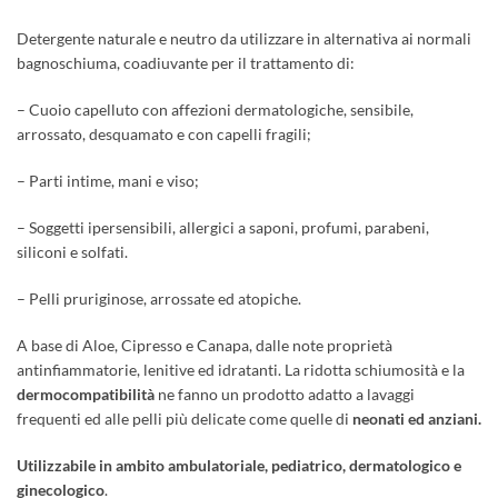
Detergente naturale e neutro da utilizzare in alternativa ai normali
bagnoschiuma, coadiuvante per il trattamento di:
– Cuoio capelluto con affezioni dermatologiche, sensibile,
arrossato, desquamato e con capelli fragili;
– Parti intime, mani e viso;
– Soggetti ipersensibili, allergici a saponi, profumi, parabeni,
siliconi e solfati.
– Pelli pruriginose, arrossate ed atopiche.
A base di Aloe, Cipresso e Canapa, dalle note proprietà
antinfiammatorie, lenitive ed idratanti. La ridotta schiumosità e la
dermocompatibilità
ne fanno un prodotto adatto a lavaggi
frequenti ed alle pelli più delicate come quelle di
neonati ed anziani.
Utilizzabile in ambito ambulatoriale, pediatrico, dermatologico e
ginecologico
.