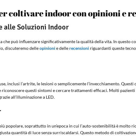
per coltivare indoor con opinioni e r
e alle Soluzioni Indoor
a che può influenzare significativamente la qualità della vita. In questo co
olo, discuteremo delle
opinioni
e delle
recensioni
riguardanti queste tecno
use, inclusi l’artrite, le lesioni o semplicemente l’invecchiamento. Questi
iconoscere questi sintomi e cercare trattamenti efficaci. Molti pazienti 
razie all’illuminazione a LED.
r
ù popolare, soprattutto in un’epoca in cui l’auto-sostenibilità è molto ri
 giusta quantità di luce senza surriscaldarsi. Questo metodo di coltivazi