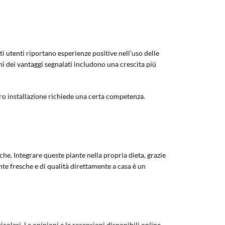
ti utenti riportano esperienze positive nell’uso delle
uni dei vantaggi segnalati includono una crescita più
oro installazione richiede una certa competenza.
he. Integrare queste piante nella propria dieta, grazie
ante fresche e di qualità direttamente a casa è un
colari. Le opinioni e le recensioni disponibili online