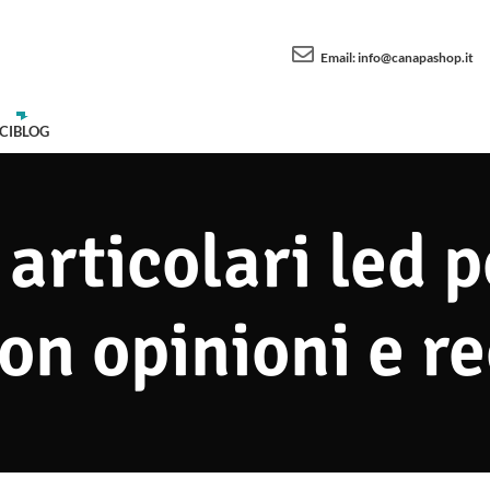
Email:
info@canapashop.it
CI
BLOG
 articolari led 
on opinioni e r