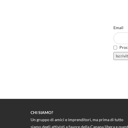
Email
Proce
CHI SIAMO?
Un gruppo di amici e imprenditori, ma prima di tutto
siamo degli attivisti a favore della Canapa libera e ques