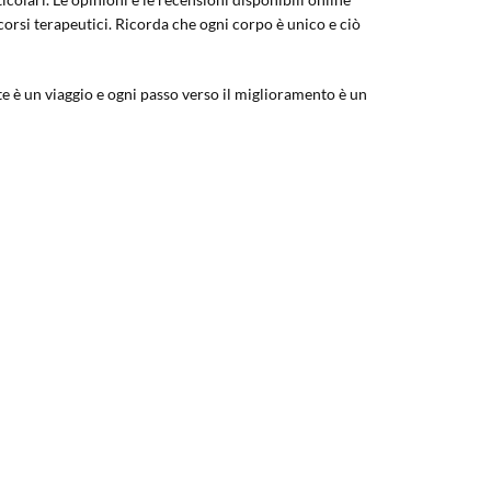
orsi terapeutici. Ricorda che ogni corpo è unico e ciò
te è un viaggio e ogni passo verso il miglioramento è un