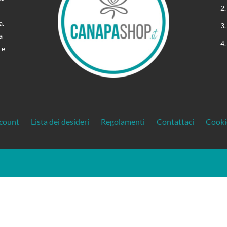
a.
a
 e
ccount
Lista dei desideri
Regolamenti
Contattaci
Cooki
gente. La riproduzione, la pubblicazione e la distribuzione, totale o parziale, del
Treos »
 in assenza di autorizzazione scritta | Creato da