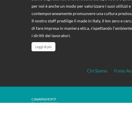
per noi è anche un modo per valorizzare i suoi utilizzi e
contemporaneamente promuovere una cultura prezios
Il nostro staff predilige il made in Italy, il km zero e cerc
di fare impresa in maniera etica, rispettando l'ambiente
i diritti dei lavoratori.
Leggi di più
Chi Siamo
Il mio A
CANAPASHOP.IT
P.Iva: 01899130221
© Copyright 2024 CanapaShop.it | Tutti i diritti riservati.
Ogni diritto sui contenuti del sito è riservato ai sensi della normativa vi
materiale originale contenuto in questo sito sono espressamente vietate