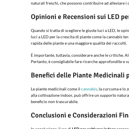
naturali freschi, che possono contribuire ad alleviare i d
Opinioni e Recensioni sui LED pe
Quando si tratta di scegliere le giuste luci a LED, le op
luci a LED per la crescita di piante come la cannabis ter
rapida delle piante e una maggiore qualità dei raccolti.
È importante, tuttavia, considerare anche le critiche. A
Pertanto, è consigliabile fare ricerche approfondite e v
Benefici delle Piante Medicinali p
Le piante medicinali come il
cannabis
, la curcuma e lo 
alla coltivazione indoor, può offrire un supporto natural
beneficio non trascurabile.
Conclusioni e Considerazioni Fin
In conclusione, l’uso di
LED per coltivare indoor
rappres