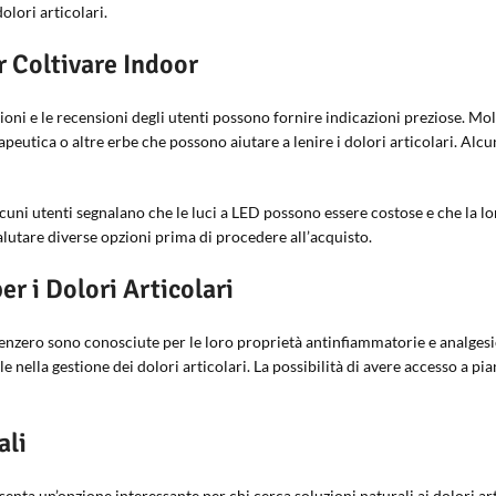
olori articolari.
r Coltivare Indoor
inioni e le recensioni degli utenti possono fornire indicazioni preziose. Mol
apeutica o altre erbe che possono aiutare a lenire i dolori articolari. Alc
lcuni utenti segnalano che le luci a LED possono essere costose e che la l
alutare diverse opzioni prima di procedere all’acquisto.
er i Dolori Articolari
zenzero sono conosciute per le loro proprietà antinfiammatorie e analgesic
e nella gestione dei dolori articolari. La possibilità di avere accesso a pi
ali
enta un’opzione interessante per chi cerca soluzioni naturali ai dolori arti