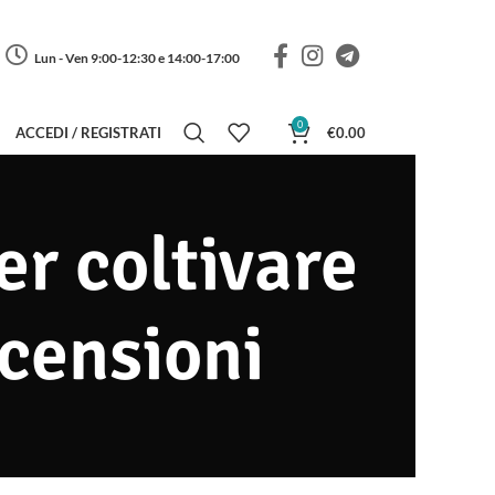
Lun - Ven 9:00-12:30 e 14:00-17:00
0
ACCEDI / REGISTRATI
€
0.00
per coltivare
ecensioni