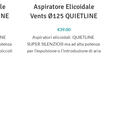
le
Aspiratore Elicoidale
Cond
INE
Vents Ø125 QUIETLINE
Alufle
€
39.00
INE
Aspiratori elicoidali QUIETLINE
otenza
SUPER SILENZIOSI ma ad alta potenza
Tubo flessi
 piccoli
per l’espulsione o l’introduzione di aria
l’aria i
in piccoli ambienti di coltivazione.