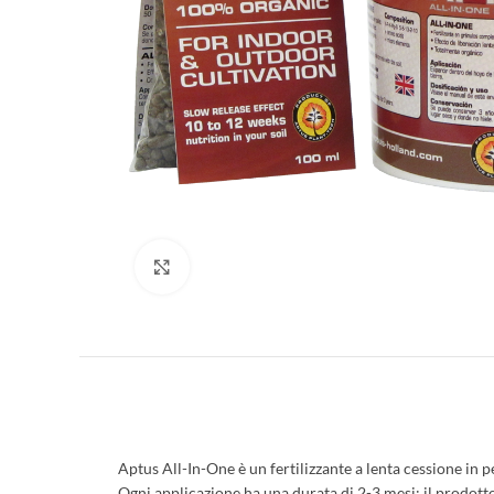
Clicca per ingrandire
Aptus All-In-One è un fertilizzante a lenta cessione in
Ogni applicazione ha una durata di 2-3 mesi; il prodotto