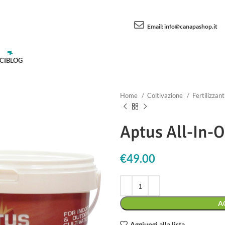
Email:
info@canapashop.it
CI
BLOG
Home
Coltivazione
Fertilizzant
Aptus All-In-
€
49.00
A
Aggiungi alla lista