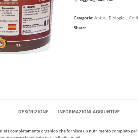
Categorie:
Aptus
,
Biologici
,
Colt
Share:
DESCRIZIONE
INFORMAZIONI AGGIUNTIVE
 pellets completamente organico che fornisce un nutrimento completo per l
 può essere riapplicato per cicli più lunghi.