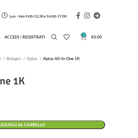
Lun - Ven 9:00-12:30 e 14:00-17:00
0
ACCEDI / REGISTRATI
€
0.00
i
Biologici
Aptus
Aptus All-In-One 1K
One 1K
GGIUNGI AL CARRELLO