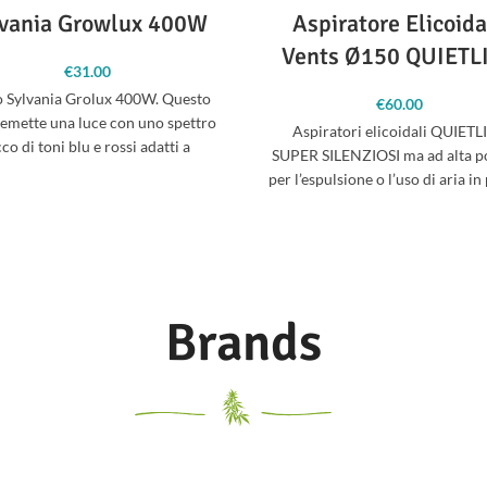
lvania Growlux 400W
Aspiratore Elicoida
Vents Ø150 QUIETL
€
31.00
 Sylvania Grolux 400W. Questo
€
60.00
emette una luce con uno spettro
Aspiratori elicoidali QUIETL
cco di toni blu e rossi adatti a
SUPER SILENZIOSI ma ad alta p
per l’espulsione o l’uso di aria in
ambienti di coltivazione.
Brands