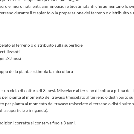
cro e micro nutrienti, amminoacidi e biostimolanti che aumentano lo svi
rreno durante il trapianto o la preparazione del terreno o distribuito sull
elato al terreno o distribuito sulla superficie
ertilizzanti
gni 2/3 mesi
uppo della pianta e stimola la microflora
un ciclo di coltura di 3 mesi. Miscelare al terreno di coltura prima del tr
 per pianta al momento del travaso (miscelato al terreno o distribuito sul
to per pianta al momento del travaso (miscelato al terreno o distribuito s
la superficie e irrigando).
dizioni corrette si conserva fino a 3 anni.