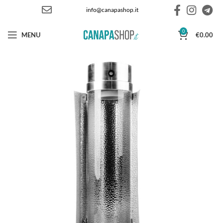
info@canapashop.it
0
MENU
€
0.00