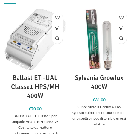
Ballast ETI-UAL
Sylvania Growlux
Classe1 HPS/MH
400W
400W
€
31.00
Bulbo Sylvania Grolux 400W.
€
70.00
Questo bulbo emette una luce con
Ballast UAL-ETI Classe 1 per
uno spettro ricco di toni blu e rossi
lampade HPS ed MH da 400W.
adatti a
Costituito da reattore
elettromagnetico e sistema di