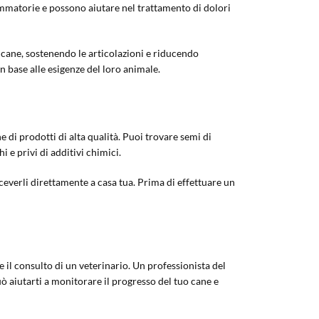
iammatorie e possono aiutare nel trattamento di dolori
uo cane, sostenendo le articolazioni e riducendo
n base alle esigenze del loro animale.
e di prodotti di alta qualità. Puoi trovare semi di
i e privi di additivi chimici.
iceverli direttamente a casa tua. Prima di effettuare un
 il consulto di un veterinario. Un professionista del
uò aiutarti a monitorare il progresso del tuo cane e