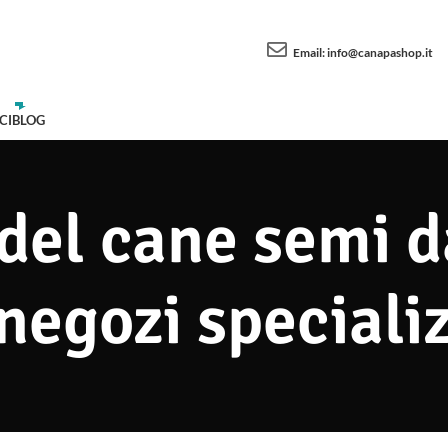
Email:
info@canapashop.it
CI
BLOG
 del cane semi 
negozi speciali