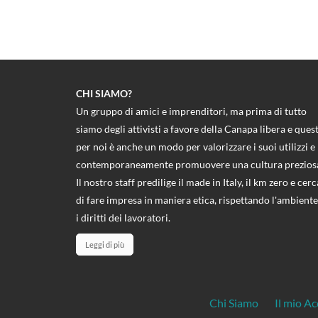
CHI SIAMO?
Un gruppo di amici e imprenditori, ma prima di tutto
siamo degli attivisti a favore della Canapa libera e ques
per noi è anche un modo per valorizzare i suoi utilizzi e
contemporaneamente promuovere una cultura prezios
Il nostro staff predilige il made in Italy, il km zero e cerc
di fare impresa in maniera etica, rispettando l'ambiente
i diritti dei lavoratori.
Leggi di più
Chi Siamo
Il mio A