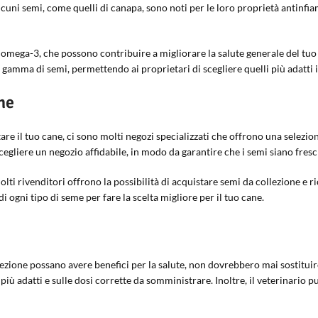
Alcuni semi, come quelli di canapa, sono noti per le loro proprietà antinf
assi omega-3, che possono contribuire a migliorare la salute generale del t
 gamma di semi, permettendo ai proprietari di scegliere quelli più adatti i
ne
are il tuo cane, ci sono molti negozi specializzati che offrono una selezion
scegliere un negozio affidabile, in modo da garantire che i semi siano fresch
olti rivenditori offrono la possibilità di acquistare semi da collezione e r
di ogni tipo di seme per fare la scelta migliore per il tuo cane.
zione possano avere benefici per la salute, non dovrebbero mai sostituire
più adatti e sulle dosi corrette da somministrare. Inoltre, il veterinario p