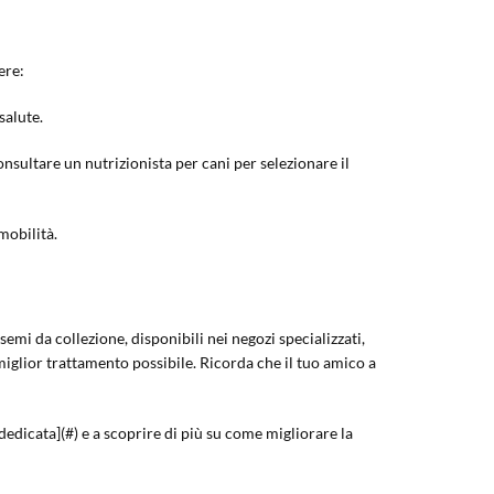
ere:
salute.
onsultare un nutrizionista per cani per selezionare il
mobilità.
semi da collezione, disponibili nei negozi specializzati,
iglior trattamento possibile. Ricorda che il tuo amico a
dedicata](#) e a scoprire di più su come migliorare la