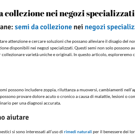
a collezione nei negozi specializzati
cane:
semi da collezione
nei
negozi specializ
tare attenzione e cercare soluzioni che possano alleviare il disagio del 
ione disponibili nei negozi specializzati. Questi semi non solo possono av
ollezionare varietà uniche e originali. In questo articolo, esploreremo 
sintomi possono includere zoppia, riluttanza a muoversi, cambiamenti nell
possono provare dolore acuto o cronico a causa di malattie, lesioni o con
inario per una diagnosi accurata.
no aiutare
stici si sono interessati all’uso di
rimedi naturali
per il benessere dei lor