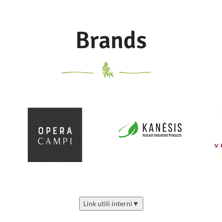
Brands
Link utili interni
▼