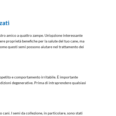
zati
nostro amico a quattro zampe. Un’opzione interessante
ere proprietà benefiche per la salute del tuo cane, ma
come questi semi possono aiutare nel trattamento dei
’appetito e comportamento irritabile. È importante
dizioni degenerative. Prima di intraprendere qualsiasi
o cani. I semi da collezione, in particolare, sono stati