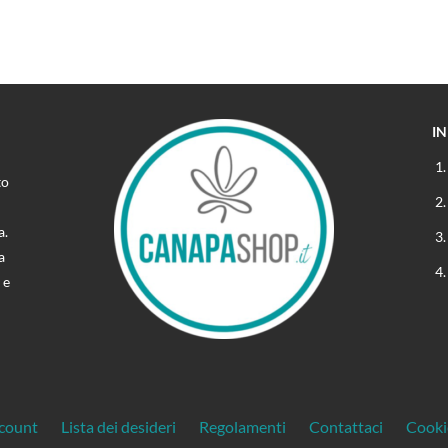
I
to
a.
a
 e
ccount
Lista dei desideri
Regolamenti
Contattaci
Cooki