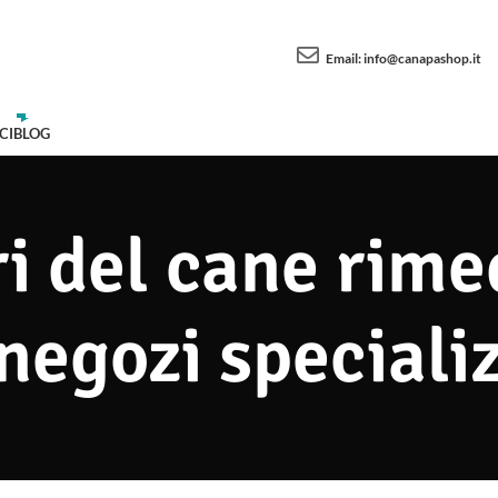
Email:
info@canapashop.it
CI
BLOG
ri del cane rime
negozi speciali