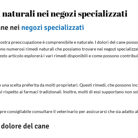
 naturali nei negozi specializzati
ane nei
negozi specializzati
nostra preoccupazione è comprensibile e naturale. I dolori del cane poss
no numerosi rimedi naturali che possiamo trovare nei negozi specializzati, 
o articolo esplorerà i vari rimedi disponibili e come possono contribuir
o una scelta preferita da molti proprietari. Questi rimedi, che possono inc
ativi rispetto ai farmaci tradizionali. Inoltre, molti di essi supportano non 
re consigliabile consultare il veterinario per assicurarsi che sia adatto a
l dolore del cane