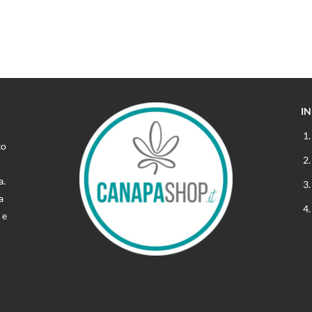
I
to
a.
a
 e