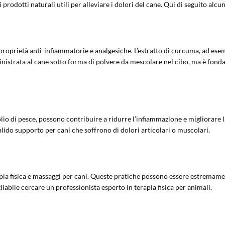
prodotti naturali utili per alleviare i dolori del cane. Qui di seguito alcu
prietà anti-infiammatorie e analgesiche. L’estratto di curcuma, ad esempio
istrata al cane sotto forma di polvere da mescolare nel cibo, ma è fondam
olio di pesce, possono contribuire a ridurre l’infiammazione e migliorare l
alido supporto per cani che soffrono di dolori articolari o muscolari.
pia fisica e massaggi per cani. Queste pratiche possono essere estremamente
liabile cercare un professionista esperto in terapia fisica per animali.