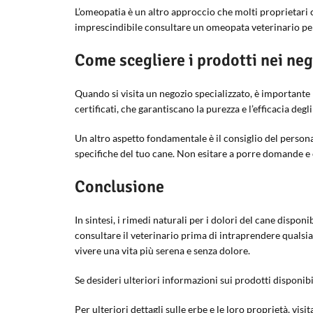
L’omeopatia è un altro approccio che molti proprietari 
imprescindibile consultare un omeopata veterinario per 
Come scegliere i prodotti nei neg
Quando si visita un negozio specializzato, è importante 
certificati, che garantiscano la purezza e l’efficacia deg
Un altro aspetto fondamentale è il consiglio del person
specifiche del tuo cane. Non esitare a porre domande e
Conclusione
In sintesi, i rimedi naturali per i dolori del cane dispo
consultare il veterinario prima di intraprendere qualsiasi
vivere una vita più serena e senza dolore.
Se desideri ulteriori informazioni sui prodotti disponibili
Per ulteriori dettagli sulle erbe e le loro proprietà, vis