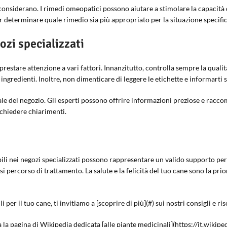
considerano. I rimedi omeopatici possono aiutare a stimolare la capacità d
determinare quale rimedio sia più appropriato per la situazione specific
ozi specializzati
prestare attenzione a vari fattori. Innanzitutto, controlla sempre la qual
li ingredienti. Inoltre, non dimenticare di leggere le etichette e informart
ale del negozio. Gli esperti possono offrire informazioni preziose e racc
 chiedere chiarimenti.
nibili nei negozi specializzati possono rappresentare un valido supporto p
 percorso di trattamento. La salute e la felicità del tuo cane sono la prior
 per il tuo cane, ti invitiamo a [scoprire di più](#) sui nostri consigli e ris
ita la pagina di Wikipedia dedicata [alle piante medicinali](https://it.wikip