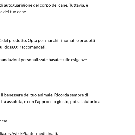
i autoguarigione del corpo del cane. Tuttavia, è
a del tuo cane.
ità del prodotto. Opta per marchi rinomati e prodotti
i sui dosaggi raccomandati.
omandazioni personalizzate basate sulle esigenze
er il benessere del tuo animale. Ricorda sempre di
ità assoluta, e con l’approccio giusto, potrai aiutarlo a
orse.
edia.org/wiki/Piante_medicinali).