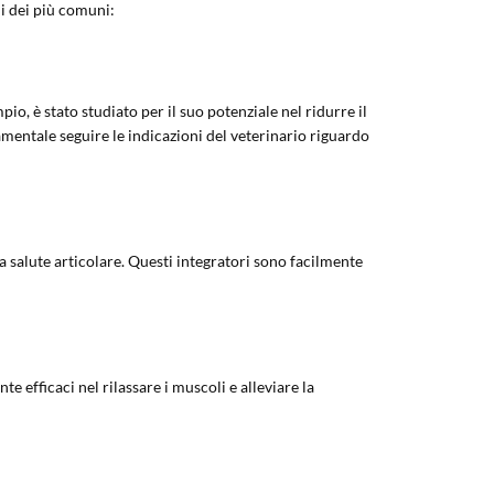
ni dei più comuni:
, è stato studiato per il suo potenziale nel ridurre il
entale seguire le indicazioni del veterinario riguardo
a salute articolare. Questi integratori sono facilmente
 efficaci nel rilassare i muscoli e alleviare la