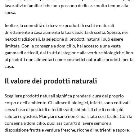
lavorativi o familiari che non possono dedicare molto tempo alla
spesa.
Inoltre, la comodità di ricevere prodotti freschi e naturali
direttamente a casa aumenta la tua capacità di scelta. Spesso, nei
negozi tradizionali, la selezione di prodotti naturali può essere
limitata. Con la consegna a domicilio, hai accesso a una vasta
gamma di articoli, dai frutti di stagione alle verdure biologiche, fino
ai prodotti non alimentari come cosmetici naturali e prodotti per la
casa.
Il valore dei prodotti naturali
Scegliere prodotti naturali significa prendersi cura del proprio
corpo e dell’ambiente. Gli alimenti biologici, infatti, sono coltivati
senza l’uso di pesticidi o fertilizzanti chimici, il che li rende più
salutari e gustosi. Mangiare sano non è mai stato così facile! Con la
consegna a domicilio, puoi assicurarti di avere sempre a
disposizione frutta e verdura fresche, ricche di nutrienti e sapore.