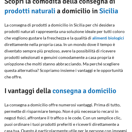
Scopri la comodità della consegna di
prodotti naturali
a domicilio in
Sicilia
La consegna di prodotti a domicilio in Sicilia per chi desidera
prodotti naturali rappresenta una soluzione ideale per tutti coloro
che vogliono gustare la freschezza e la qualità di
alimenti biologici
direttamente nella propria casa. In un mondo dove il tempo è
diventato sempre più prezioso, avere la possibilità di ricevere
prodotti selezionati e genuini comodamente a casa propria è
un’opzione che molti stanno abbracciando. Ma perché scegliere
questa alternativa? Scopriamo insieme i vantaggi e le opportunità
che offre.
I vantaggi della
consegna a domicilio
La consegna a domicilio offre numerosi vantaggi. Prima di tutto,
permette di risparmiare tempo. Non è più necessario recarsi in
negozi fisici, affrontare il traffico o le code. Con un semplice clic,
puoi ordinare i tuoi prodotti preferiti e riceverli direttamente a
casa tua. Questo è particolarmente utile per le persone con impegni