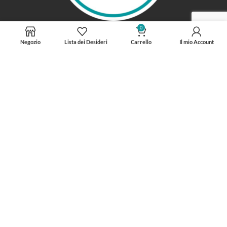
0
Negozio
Lista dei Desideri
Carrello
Il mio Account
INFORMAZIONI
Spedizioni GRATUITE per ordini superiori ai 75 €
Coupon da 5 € con
iscrizione al sito
.
Sistema PUNTI PREMIO per i clienti affezionati
Prodotti eco-sostenibili nel rispetto dell'AMBIENTE
Chi Siamo
Il mio Account
Lista dei desideri
Regolamenti
Contattaci
Cookie Policy
Privacy Policy