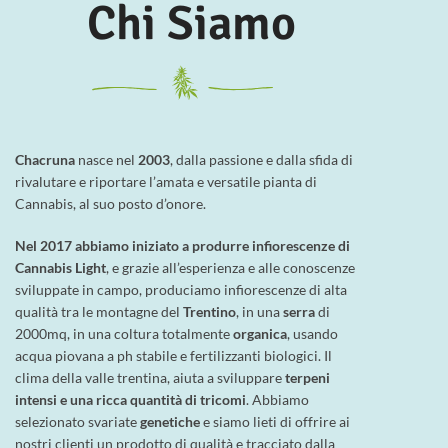
Chi Siamo
Chacruna
nasce nel
2003
, dalla passione e dalla sfida di
rivalutare e riportare l’amata e versatile pianta di
Cannabis, al suo posto d’onore.
Nel 2017 abbiamo iniziato a produrre infiorescenze di
Cannabis Light
, e grazie all’esperienza e alle conoscenze
sviluppate in campo, produciamo infiorescenze di alta
qualità tra le montagne del
Trentino
, in una
serra
di
2000mq, in una coltura totalmente
organica
, usando
acqua piovana a ph stabile e fertilizzanti biologici. Il
clima della valle trentina, aiuta a sviluppare
terpeni
intensi e una ricca quantità di tricomi
. Abbiamo
selezionato svariate
genetiche
e siamo lieti di offrire ai
nostri clienti un prodotto di qualità e tracciato dalla