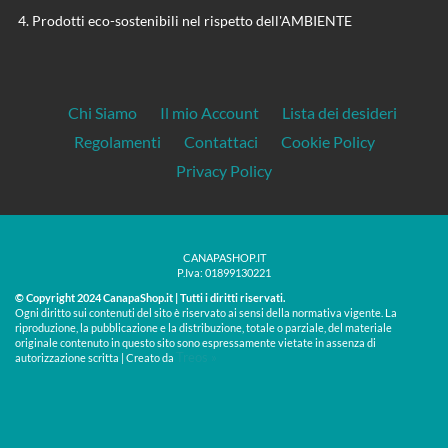
Prodotti eco-sostenibili nel rispetto dell'AMBIENTE
Chi Siamo
Il mio Account
Lista dei desideri
Regolamenti
Contattaci
Cookie Policy
Privacy Policy
CANAPASHOP.IT
P.Iva: 01899130221
© Copyright 2024 CanapaShop.it | Tutti i diritti riservati.
Ogni diritto sui contenuti del sito è riservato ai sensi della normativa vigente. La
riproduzione, la pubblicazione e la distribuzione, totale o parziale, del materiale
originale contenuto in questo sito sono espressamente vietate in assenza di
Treos »
autorizzazione scritta | Creato da