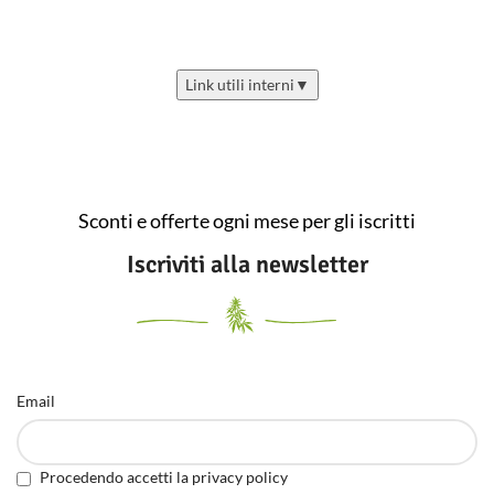
1 pz. Set di Filtri Standard (ca.
Ø 30 mm)
1 pz. Pennello per la Pulizia
Link utili interni
▼
Sconti e offerte ogni mese per gli iscritti
Iscriviti alla newsletter
Email
Procedendo accetti la privacy policy