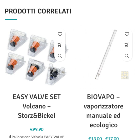
PRODOTTI CORRELATI
EASY VALVE SET
BIOVAPO –
Volcano –
vaporizzatore
Storz&Bickel
manuale ed
ecologico
€
99.90
Il Pallone con Valvola EASY VALVE
€
13.00
-
€
17.00
Fascia