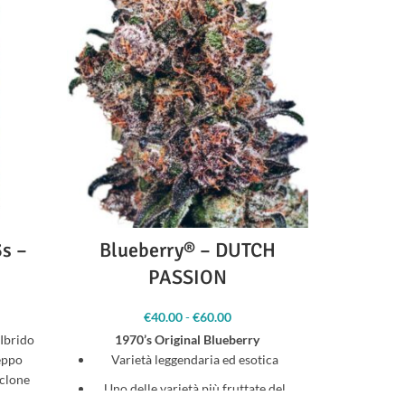
s –
Blueberry® – DUTCH
Auto Th
PASSION
€
40.00
-
€
60.00
Fascia di
prezzo: da
 Ibrido
1970’s Original Blueberry
Think Dif
€40.00 a
ceppo
Varietà leggendaria ed esotica
sorpren
€60.00
 clone
AutoFem di 
Uno delle varietà più fruttate del
si è