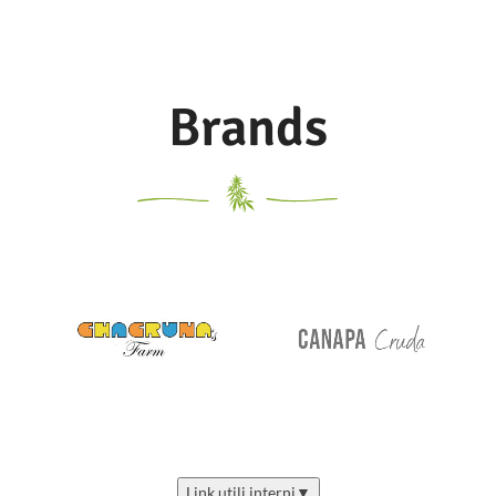
automatica dalla resa
Brands
Link utili interni
▼