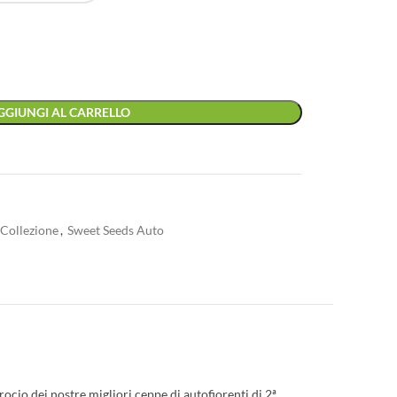
GGIUNGI AL CARRELLO
 Collezione
,
Sweet Seeds Auto
crocio dei nostre migliori ceppe di autofiorenti di 2ª