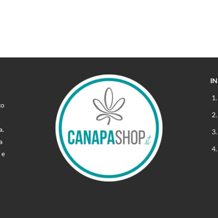
I
to
a.
a
 e