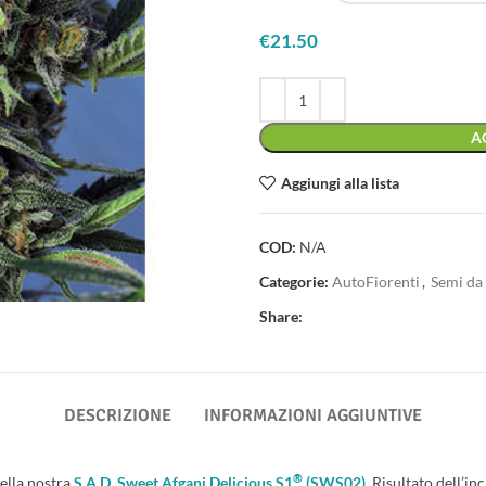
€
21.50
A
Aggiungi alla lista
COD:
N/A
Categorie:
AutoFiorenti
,
Semi da
Share:
DESCRIZIONE
INFORMAZIONI AGGIUNTIVE
®
ella nostra
S.A.D. Sweet Afgani Delicious S1
(SWS02)
. Risultato dell’in