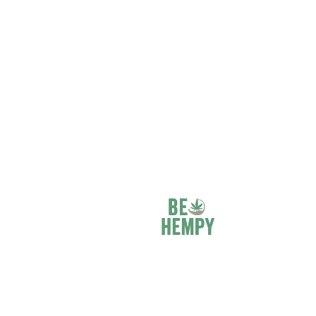
pianeta
Cannabis a dominanza indica, con
un alto contenuto di THC che si può
notare anche osservando i colori dei
germogli
Ancora oggi uno dei ceppi preferiti,
fin dalla sua entrata nel mercato alla
fine degli anni '90.