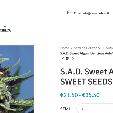
Email:
info@canapashop.it
CI
BLOG
Home
Semi da Collezione
Auto
S.A.D. Sweet Afgani Delicious Au
S.A.D. Sweet 
SWEET SEEDS
€
21.50
-
€
35.50
Fasci
SEMI