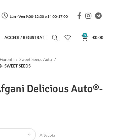
Lun - Ven 9:00-12:30 e 14:00-17:00
0
ACCEDI / REGISTRATI
€
0.00
Fiorenti
Sweet Seeds Auto
to®- SWEET SEEDS
Afgani Delicious Auto®-
a di prezzo: da €21.50 a €35.50
Svuota