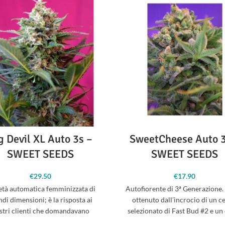
g Devil XL Auto 3s –
SweetCheese Auto 3
SWEET SEEDS
SWEET SEEDS
€
29.50
€
17.90
età automatica femminizzata di
Autofiorente di 3ª Generazione.
ndi dimensioni; è la risposta ai
ottenuto dall’incrocio di un 
stri clienti che domandavano
selezionato di Fast Bud #2 e un
insistentemente una varietà
elite di