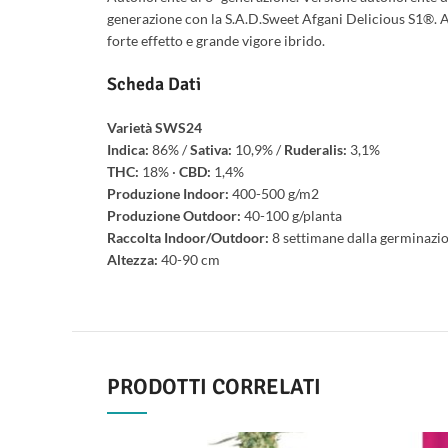
generazione con la S.A.D.Sweet Afgani Delicious S1®. A
forte effetto e grande vigore ibrido.
Scheda Dati
Varietà SWS24
Indica:
86% /
Sativa:
10,9% /
Ruderalis:
3,1%
THC:
18% ·
CBD:
1,4%
Produzione Indoor:
400-500 g/m2
Produzione Outdoor:
40-100 g/planta
Raccolta Indoor/Outdoor:
8 settimane dalla germinazi
Altezza:
40-90 cm
PRODOTTI CORRELATI