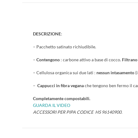
DESCRIZIONE
:
– Pacchetto satinato richiudibile.
–
Contengono
: carbone attivo a base di cocco.
Filtrano
– Cellulosa organica sui due lati :
n
essun intasamento
(
–
Cappucci in fibra vegana
che tengono ben fermo il car
Completamente compostabili.
GUARDA IL VIDEO
ACCESSORI PER PIPA CODICE HS 96140900.