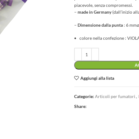
piacevole, senza compromessi.
–
made in Germany
(dall’inizio al
–
D
imensione dalla punta
: 6 mm⌀
colore nella confezione : VIOL
A
Aggiungi alla lista
Categorie:
Articoli per fumatori
,
Share: