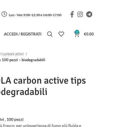
Lun - Ven 9:00-12:30 e 14:00-17:00
0
ACCEDI / REGISTRATI
€
0.00
ri carboni attivi
100 pezzi – biodegradabili
 carbon active tips
odegradabili
vi , 100 pezzi
 fresco; per un’esperienza di fumo più fluida e