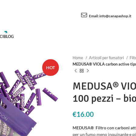
Email:
info@canapashop.it
CI
BLOG
Home
Articoli per fumatori
Filt
MEDUSA® VIOLA carbon active tips 
HOT
MEDUSA® VIOLA
100 pezzi – bi
€
16.00
MEDUSA® Filtro con carboni atti
per un fumo meno inquinante e più