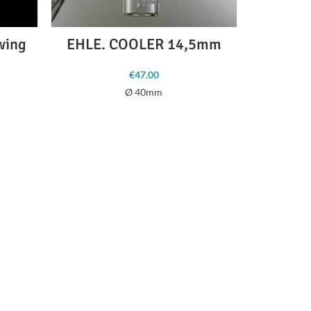
wing
EHLE. COOLER 14,5mm
Roor –
€
47.00
Ø 40mm
Spessore v
Diame
tubo/di