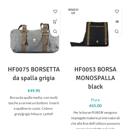
SOLD O
UT
HF0075 BORSETTA
HF0053 BORSA
da spalla grigia
MONOSPALLA
black
€
49.90
Borsa da spalla media, con multi
Pure
tasche a cerniera e bottoni. Inserti
€
65.00
e spalline in cuoio. Colore:
Per le borse PURE® vengono
grey/grigio Misure: LxHxP
impiegate materie prime naturali
che alla fine dell’utilizzo possono
essere ricondotte nel ciclo