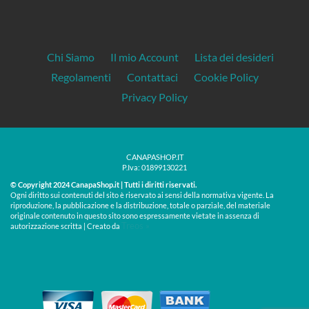
Chi Siamo
Il mio Account
Lista dei desideri
Regolamenti
Contattaci
Cookie Policy
Privacy Policy
CANAPASHOP.IT
P.Iva: 01899130221
© Copyright 2024 CanapaShop.it | Tutti i diritti riservati.
Ogni diritto sui contenuti del sito è riservato ai sensi della normativa vigente. La
riproduzione, la pubblicazione e la distribuzione, totale o parziale, del materiale
originale contenuto in questo sito sono espressamente vietate in assenza di
Treos »
autorizzazione scritta | Creato da