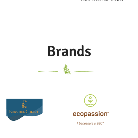
ecologico, come fibre di canapa e
cotone, nonchè pellame conciato
senza prodotti chimici inquinanti.
L’impiego della canapa assicura
una grande resistenza agli strappi.
Scegliendo gli articoli in tessuto
naturale PURE®, avete optato per
Brands
materiali non inquinanti, vera
alternativa alle solite borse in
tessuto sintetico ottenuto dalla
sintesi del petrolio.