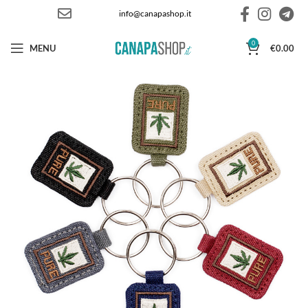
info@canapashop.it
0
MENU
€
0.00