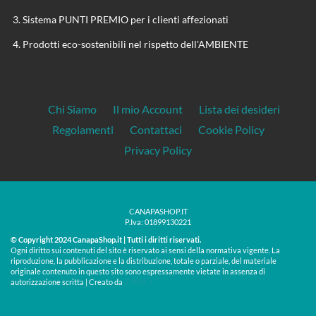
Sistema PUNTI PREMIO per i clienti affezionati
Prodotti eco-sostenibili nel rispetto dell'AMBIENTE
Chi Siamo
Il mio Account
Lista dei desideri
Regolamenti
Contattaci
Cookie Policy
Privacy Policy
CANAPASHOP.IT
P.Iva: 01899130221
© Copyright 2024 CanapaShop.it | Tutti i diritti riservati.
Ogni diritto sui contenuti del sito è riservato ai sensi della normativa vigente. La
riproduzione, la pubblicazione e la distribuzione, totale o parziale, del materiale
originale contenuto in questo sito sono espressamente vietate in assenza di
Treos »
autorizzazione scritta | Creato da