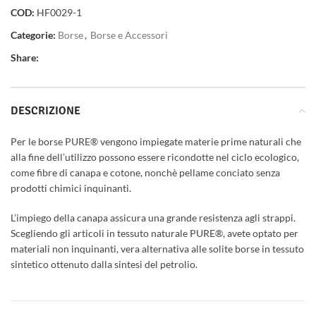
COD:
HF0029-1
Categorie:
Borse
,
Borse e Accessori
Share:
DESCRIZIONE
Per le borse PURE® vengono impiegate materie prime naturali che
alla fine dell’utilizzo possono essere ricondotte nel ciclo ecologico,
come fibre di canapa e cotone, nonchè pellame conciato senza
prodotti chimici inquinanti.
L’impiego della canapa assicura una grande resistenza agli strappi.
Scegliendo gli articoli in tessuto naturale PURE®, avete optato per
materiali non inquinanti, vera alternativa alle solite borse in tessuto
sintetico ottenuto dalla sintesi del petrolio.