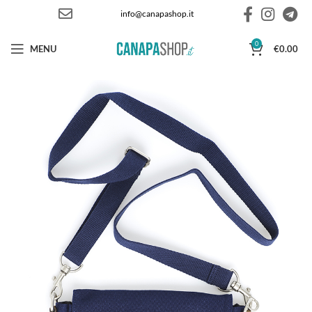
info@canapashop.it
0
MENU
€
0.00