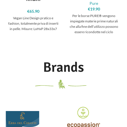
Pure
€
19.90
€
65.90
Per le borse PURE® vengono
Vegan Line Design pratico e
impiegate materie prime naturali
fashion, totalmente priva di inserti
che alla fine dell’utilizzo possono
in pelle. Misure: LxHxP 28x33x7
essere ricondotte nel ciclo
ecologico, come fibre di canapa e
cotone, nonchè pellame conciato
senza prodotti chimici inquinanti.
L’impiego della canapa assicura
una grande resistenza agli strappi.
Brands
Scegliendo gli articoli in tessuto
naturale PURE®, avete optato per
materiali non inquinanti, vera
alternativa alle solite borse in
tessuto sintetico ottenuto dalla
sintesi del petrolio.