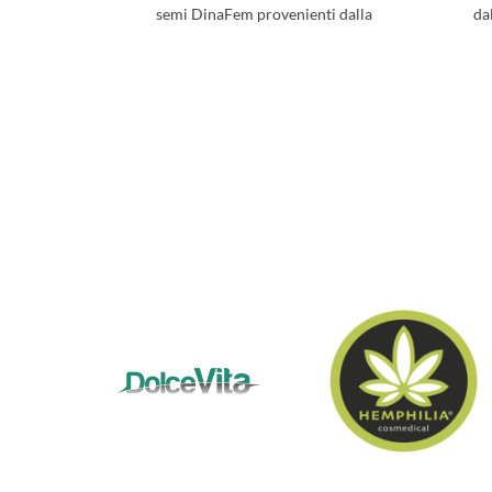
semi DinaFem provenienti dalla
da
Spagna. I DinaFem sono
au