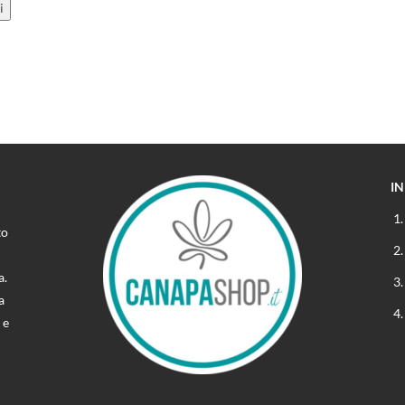
I
to
a.
a
 e