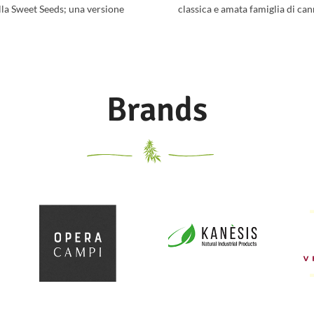
lla Sweet Seeds; una versione
classica e amata famiglia di can
tomatica della popolare Black
Ibrido ottenuto
Brands