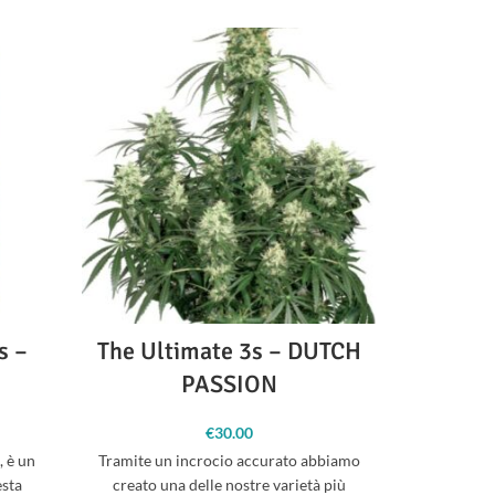
s –
The Ultimate 3s – DUTCH
Sweet
PASSION
S
€
30.00
, è un
Tramite un incrocio accurato abbiamo
Autofioren
esta
creato una delle nostre varietà più
omaggio 