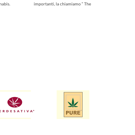
nabis.
importanti, la chiamiamo “ The
classica e 
Ultimate” dal momento che