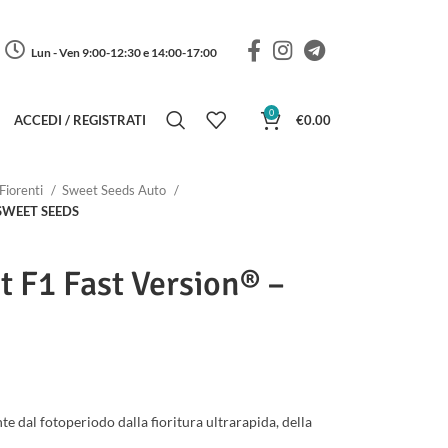
Lun - Ven 9:00-12:30 e 14:00-17:00
0
ACCEDI / REGISTRATI
€
0.00
Fiorenti
Sweet Seeds Auto
– SWEET SEEDS
t F1 Fast Version® –
a di prezzo: da €28.00 a €46.00
 dal fotoperiodo dalla fioritura ultrarapida, della