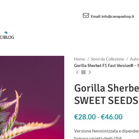
Email:
info@canapashop.it
CI
BLOG
Home
Semi da Collezione
Auto
Gorilla Sherbet F1 Fast Version® 
Gorilla Sherbe
SWEET SEEDS
€
28.00
-
€
46.00
Fasci
Versione femminizzata e dipendente
famosa varietà degli USA.