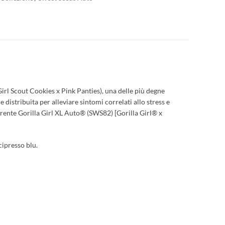
irl Scout Cookies x Pink Panties), una delle più degne
 distribuita per alleviare sintomi correlati allo stress e
fiorente Gorilla Girl XL Auto® (SWS82) [Gorilla Girl® x
cipresso blu.