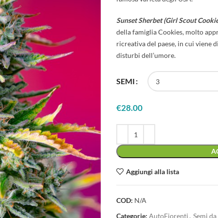
Sunset Sherbet (Girl Scout Cookie
della famiglia Cookies, molto appr
ricreativa del paese, in cui viene d
disturbi dell’umore.
SEMI
€
28.00
A
Aggiungi alla lista
COD:
N/A
Categorie:
AutoFiorenti
,
Semi da