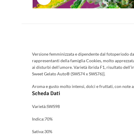
Versione femminizzata e dipendente dal fotoperiodo dall
rappresentanti della famiglia Cookies, molto apprezzata n
ai disturbi dell’umore. Varietà ibrida F1, risultato dell
Sweet Gelato Auto® (SWS74 x SWS76)].
Aroma e gusto molto intensi, dolci e fruttati, con note 
Scheda Dati
Varietà:SWS98
Indica:70%
Sativa:30%