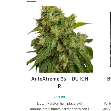
AutoXtreme 3s – DUTCH
B
P.
€
31.00
Dutch Passion ha il piacere di
Vari
annunciare il nuovo partenariato con i
Jack A