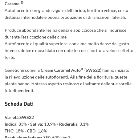
®
Caramel
.
Autofiorente con grande vigore dell’ibrido, fioritura veloce, corta
distanza internodale e buona produzione di diramazioni laterali.
Produce abbondante resina densa e appiccicosa che si indurisce
durante l’essiccazione delle cime.
Autofiorente di qualità superiore, con cime molto dense dal gusto
intenso, dolce e muschiato con note terrose, fioritura veloce, effetto
forte.
®
Genetiche come la
Cream Caramel Auto
(SWS22)
hanno iniziato
la ri-evoluzione delle autofiorenti. Alla fine della fioritura, queste
piante hanno lo stesso aspetto resinoso e invitante delle sue sorelle
fotodipendenti.
Scheda Dati
Varietà SWS22
Indica:
83% /
Sativa:
13,9% /
Ruderalis:
3,1%
THC:
18% ·
CBD:
1,6%
Produzione Indoor:
350-500 g/m2