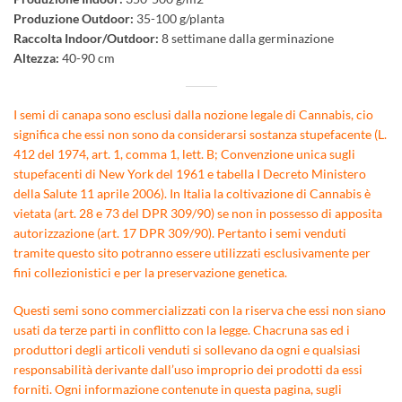
Produzione Outdoor:
35-100 g/planta
Raccolta Indoor/Outdoor:
8 settimane dalla germinazione
Altezza:
40-90 cm
I semi di canapa sono esclusi dalla nozione legale di Cannabis, cio
significa che essi non sono da considerarsi sostanza stupefacente (L.
412 del 1974, art. 1, comma 1, lett. B; Convenzione unica sugli
stupefacenti di New York del 1961 e tabella I Decreto Ministero
della Salute 11 aprile 2006). In Italia la coltivazione di Cannabis è
vietata (art. 28 e 73 del DPR 309/90) se non in possesso di apposita
autorizzazione (art. 17 DPR 309/90). Pertanto i semi venduti
tramite questo sito potranno essere utilizzati esclusivamente per
fini collezionistici e per la preservazione genetica.
Questi semi sono commercializzati con la riserva che essi non siano
usati da terze parti in conflitto con la legge. Chacruna sas ed i
produttori degli articoli venduti si sollevano da ogni e qualsiasi
responsabilità derivante dall’uso improprio dei prodotti da essi
forniti. Ogni informazione contenute in questa pagina, sugli