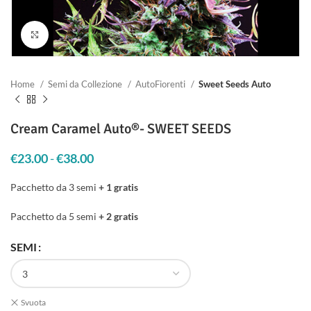
Clicca per ingrandire
Home
Semi da Collezione
AutoFiorenti
Sweet Seeds Auto
Cream Caramel Auto®- SWEET SEEDS
€
23.00
-
€
38.00
Fascia di prezzo: da €23.00 a €38.00
Pacchetto da 3 semi
+ 1 gratis
Pacchetto da 5 semi
+ 2 gratis
SEMI
Svuota