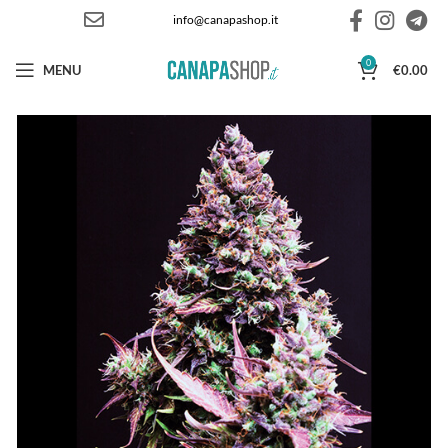
info@canapashop.it
0
MENU
€
0.00