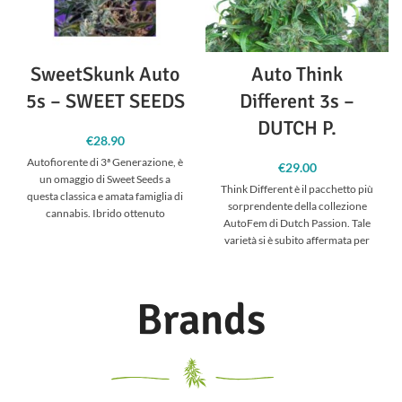
SweetSkunk Auto
Auto Think
5s – SWEET SEEDS
Different 3s –
DUTCH P.
€
28.90
Autofiorente di 3ª Generazione, è
€
29.00
un omaggio di Sweet Seeds a
Think Different è il pacchetto più
questa classica e amata famiglia di
sorprendente della collezione
cannabis. Ibrido ottenuto
AutoFem di Dutch Passion. Tale
varietà si è subito affermata per
Brands