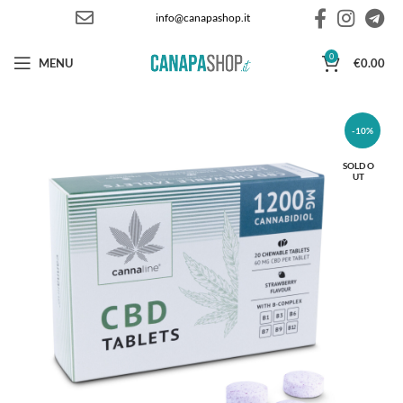
info@canapashop.it
0
MENU
€
0.00
-10%
SOLD O
UT