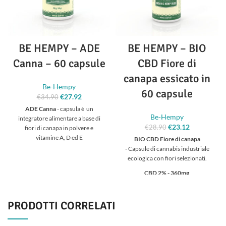
BE HEMPY – ADE
BE HEMPY – BIO
Canna – 60 capsule
CBD Fiore di
canapa essicato in
Be-Hempy
60 capsule
€
27.92
Il prezzo
Il prezzo
€
34.90
originale era:
attuale è:
ADE Canna
- capsula è un
€34.90.
€27.92.
Be-Hempy
integratore alimentare a base di
€
23.12
Il prezzo
Il prezzo
€
28.90
fiori di canapa in polvere e
originale era:
attuale è:
vitamine A, D ed E
BIO CBD Fiore di canapa
€28.90.
€23.12.
-
Capsule di cannabis industriale
CBD 3% - 300mg
ecologica con fiori selezionati.
Si può utilizzare anche
CBD 2% - 360mg
come
analgesico
: allevia dolori,
riduce spasmi muscolari e blocca
CONTENUTO :
18 gr. - 60 capsule
la progressione dell'artrite e
PRODOTTI CORRELATI
distrofia muscolare.
COMPOSIZIONE
ADE-CANNA