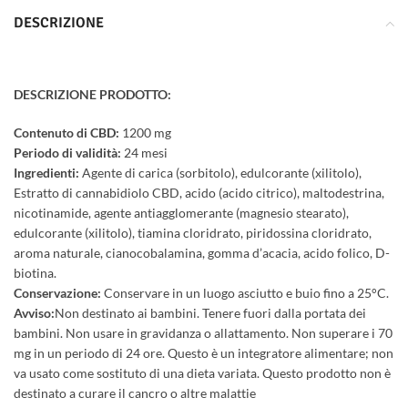
DESCRIZIONE
DESCRIZIONE PRODOTTO:
Contenuto di CBD:
1200 mg
Periodo di validità:
24 mesi
Ingredienti:
Agente di carica (sorbitolo), edulcorante (xilitolo),
Estratto di cannabidiolo CBD, acido (acido citrico), maltodestrina,
nicotinamide, agente antiagglomerante (magnesio stearato),
edulcorante (xilitolo), tiamina cloridrato, piridossina cloridrato,
aroma naturale, cianocobalamina, gomma d’acacia, acido folico, D-
biotina.
Conservazione:
Conservare in un luogo asciutto e buio fino a 25°C.
Avviso:
Non destinato ai bambini. Tenere fuori dalla portata dei
bambini. Non usare in gravidanza o allattamento. Non superare i 70
mg in un periodo di 24 ore. Questo è un integratore alimentare; non
va usato come sostituto di una dieta variata. Questo prodotto non è
destinato a curare il cancro o altre malattie