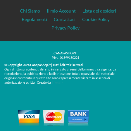
Chi Siamo
Il mio Account
Lista dei desideri
Regolamenti
Contattaci
Cookie Policy
Privacy Policy
CANAPASHOP.IT
P.Iva: 01899130221
© Copyright 2024 CanapaShop.it | Tutti i diritti riservati.
Ogni diritto sui contenuti del sito è riservato ai sensi della normativa vigente. La
riproduzione, la pubblicazione e la distribuzione, totale o parziale, del materiale
originale contenuto in questo sito sono espressamente vietate in assenza di
Treos »
autorizzazione scritta | Creato da