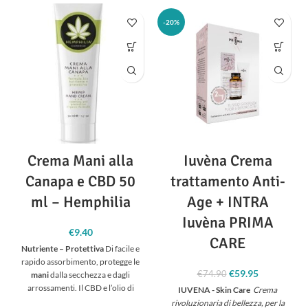
Fiori di canapa essiccati in
-20%
polvere
Vitamina E (DL-α-tocoferil
acetato)
Vitamina A (Retinil acetato)
Vitamina D (Colecalciferolo)
Olio vegetale
CONTENUTO ADE-CANNA
Crema Mani alla
Iuvèna Crema
32gr. (60 capsule)
Canapa e CBD 50
trattamento Anti-
ml – Hemphilia
Age + INTRA
Iuvèna PRIMA
€
9.40
CARE
Nutriente – Protettiva
Di facile e
rapido assorbimento, protegge le
€
59.95
Il prezzo
Il prezzo
€
74.90
mani
dalla secchezza e dagli
originale era:
attuale è:
arrossamenti. Il CBD e l’olio di
IUVENA - Skin Care
Crema
€74.90.
€59.95.
Cannabis Sativa sono
rivoluzionaria di bellezza, per la