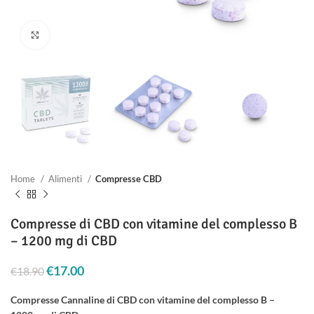
Clicca per ingrandire
Home
Alimenti
Compresse CBD
Compresse di CBD con vitamine del complesso B
– 1200 mg di CBD
Il prezzo originale era: €18.90.
€
17.00
Il prezzo attuale è: €17.00.
€
18.90
Compresse Cannaline di CBD con vitamine del complesso B –