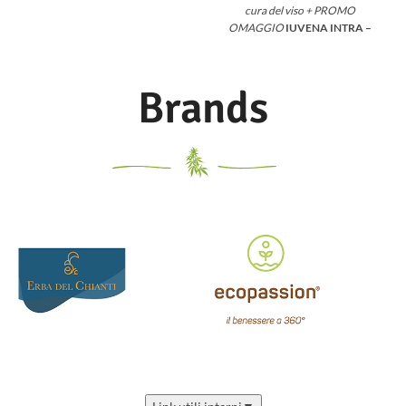
particolarmente indicati come
cura del viso
+ PROMO
coadiuvanti durante il
OMAGGIO
IUVENA INTRA –
trattamento di problematiche
Skin Care con Acido Ialuronico
della pelle come rush cutanei,
Integratore alimentare a base di
infiammazioni, pruriti e
Collagene, Condroitinsolfato e
Brands
secchezza.
Con Aloe vera bio,
Acido rosmarinico.
Compresse
frazione dell’olio di Oliva, olio di
rivestite per prendersi cura della
Girasole, burro di Karité, estratti di
bellezza della tua pelle,
Cannabis Sativa bio, Glicerina
dall’interno.
Trattamento IN &
vegetale, Allantoina, CBD, estratto
OUT
Ingredienti per trattamento
di Avena bio e puro olio essenziale
anti-rughe e anti-età per viso, collo
di Limone bio.
Tubetto da 50ml.
e occhi, con nanoparticelle e CBD
Quando usare IUVENA Crema?
in caso di pelle affaticata, lassità
cutanea, rughe e segni del
tempo
per rivitalizzare la pelle
per un’azione antiage integrale
per ridare tono, luminosità e
compattezza alla pelle
in
associazione sinergica