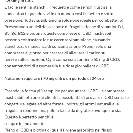
1200mg di CBD
È facile sentirsi stanchi, irrequieti e come se non riuscissi a
concentrarti quando vivi in un mondo così frenetico e sotto
pressione. Tuttavia, abbiamo la soluzione ideale per combatterlo!
Presentando un delizioso sapore di fragola, ricche di vitamine B1,
B3, B6, B12 e biotina, queste compresse di CBD masticabili
possono contrastare le tue carenze vitaminiche, causando
stanchezza e mancanza di concentrazione. Prendi solo una
compressa al giorno per cercare di alleviare il carico sui
nervi e sulle emozioni. Ogni compressa contiene 60 mg di CBD,
consentendoti di assumere la tua dose giornaliera di CBD.
Nota: non superare i 70 mg entro un periodo di 24 ore
.
Essendo la forma più semplice per assumere il CBD, le compresse
masticabili offrono ai clienti la possibilità di provare il CBD senza le
congetture legate ad altre forme. Inoltre, gli aromi naturali alla
fragola lo rendono una pillola facile da deglutire ovunque tu sia.
Questo è perfetto per chi è
sempre in movimento.
Pieno di CBD e biotina di qualità, viene assorbito nel flusso