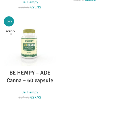
Be-Hempy
originale era:
attuale è:
€
23.12
Il prezzo
Il prezzo
€
28.90
€32.90.
€26.32.
originale era:
attuale è:
€28.90.
€23.12.
-20%
SOLD O
UT
BE HEMPY – ADE
Canna – 60 capsule
Be-Hempy
€
27.92
Il prezzo
Il prezzo
€
34.90
originale era:
attuale è:
€34.90.
€27.92.