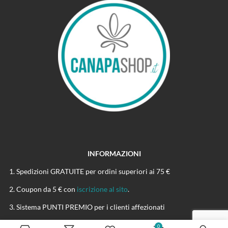
INFORMAZIONI
Spedizioni GRATUITE per ordini superiori ai 75 €
Coupon da 5 € con
iscrizione al sito
.
Sistema PUNTI PREMIO per i clienti affezionati
Prodotti eco-sostenibili nel rispetto dell'AMBIENTE
0