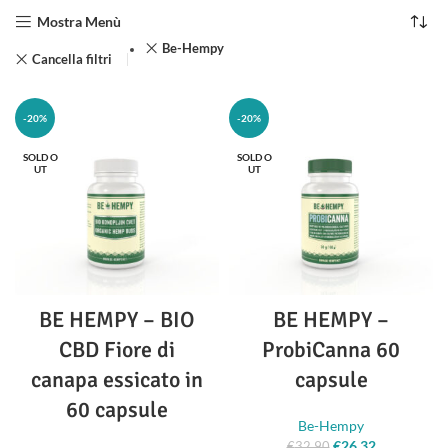
re
Mostra Menù
Be-Hempy
Cancella filtri
-20%
-20%
SOLD O
SOLD O
UT
UT
BE HEMPY – BIO
BE HEMPY –
CBD Fiore di
ProbiCanna 60
canapa essicato in
capsule
60 capsule
Be-Hempy
€
26.32
Il prezzo
Il prezzo
€
32.90