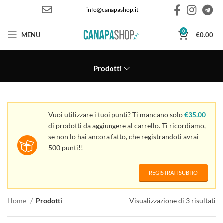
info@canapashop.it
0
MENU
€
0.00
Prodotti
Vuoi utilizzare i tuoi punti? Ti mancano solo
€
35.00
di prodotti da aggiungere al carrello. Ti ricordiamo,
se non lo hai ancora fatto, che registrandoti avrai
500 punti!!
REGISTRATI SUBITO
Home
Prodotti
Visualizzazione di 3 risultati
Or
in
al