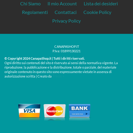
Chi Siamo
Il mio Account
Lista dei desideri
Regolamenti
Contattaci
Cookie Policy
Privacy Policy
CANAPASHOP.IT
P.Iva: 01899130221
© Copyright 2024 CanapaShop.it | Tutti i diritti riservati.
Ogni diritto sui contenuti del sito è riservato ai sensi della normativa vigente. La
riproduzione, la pubblicazione e la distribuzione, totale o parziale, del materiale
originale contenuto in questo sito sono espressamente vietate in assenza di
Treos »
autorizzazione scritta | Creato da