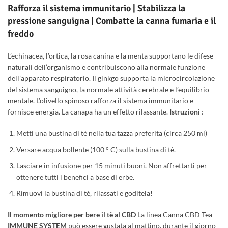
Rafforza il sistema immunitario | Stabilizza la
pressione sanguigna | Combatte la canna fumaria e il
freddo
L’echinacea, l’ortica, la rosa canina e la menta supportano le difese
naturali dell’organismo e contribuiscono alla normale funzione
dell’apparato respiratorio. Il ginkgo supporta la microcircolazione
del sistema sanguigno, la normale attività cerebrale e l’equilibrio
mentale. L’olivello spinoso rafforza il sistema immunitario e
fornisce energia. La canapa ha un effetto rilassante.
Istruzioni
:
Metti una bustina di tè nella tua tazza preferita (circa 250 ml)
Versare acqua bollente (100 ° C) sulla bustina di tè.
Lasciare in infusione per 15 minuti buoni. Non affrettarti per
ottenere tutti i benefici a base di erbe.
Rimuovi la bustina di tè, rilassati e goditela!
Il momento migliore per bere il tè al CBD
La linea Canna CBD Tea
IMMUNE SYSTEM
può essere gustata al mattino, durante il giorno