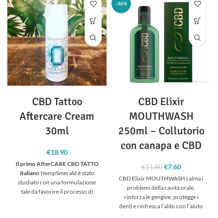
fino a 25 ° C.
Avviso:
non adatto ai
-36%
bambini. Tenere fuori dalla portata
dei bambini. Non superare la dose
consigliata. Non va inteso come
sostituto di una dieta variata.
Periodo di validità:
24 mesi
Confezione:
20 unità
CBD Tattoo
CBD Elixir
Aftercare Cream
MOUTHWASH
30ml
250ml – Collutorio
con canapa e CBD
€
18.90
Il primo AfterCARE CBD TATTO
€
7.60
Il prezzo
Il prezzo
€
11.80
italiano
HempSmerald è stato
originale era:
attuale è:
CBD Elixir MOUTHWASH calma i
studiato con una formulazione
€11.80.
€7.60.
problemi della cavità orale,
tale da favorire il processo di
rinforza le gengive, protegge i
cicatrizzazione della pelle tatuata,
denti e rinfresca l’alito con l’aiuto
interrompendo l'infiammazione