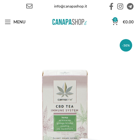
info@canapashop.it
0
MENU
€
0.00
-50%