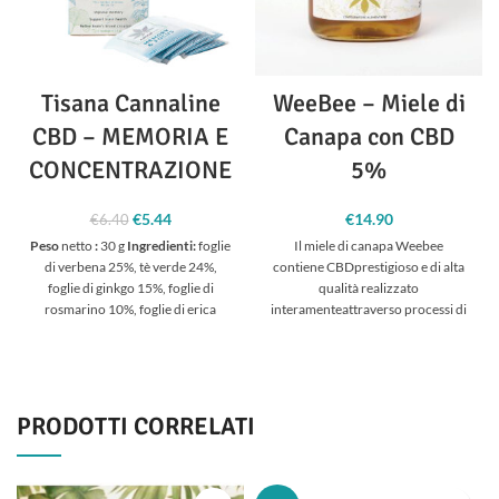
Tisana Cannaline
WeeBee – Miele di
CBD – MEMORIA E
Canapa con CBD
CONCENTRAZIONE
5%
€
5.44
Il prezzo
Il prezzo
€
14.90
€
6.40
originale era:
attuale è:
Peso
netto
:
30 g
Ingredienti:
foglie
Il miele di canapa Weebee
€6.40.
€5.44.
di verbena 25%, tè verde 24%,
contiene CBDprestigioso e di alta
foglie di ginkgo 15%, foglie di
qualità realizzato
rosmarino 10%, foglie di erica
interamenteattraverso processi di
10%, foglie di origano 10%, semi di
estrazione di CO2.
Miele di fiori
canapa 10%, canapa foglia
sloveno con olio al 5% di CBD
1%. Vegan, nessun colore
ottenuto da fiori di canapa.
100%
artificiale, nessun sapore
NATURALE
artificiale.
Dosaggio consigliato:
2
PRODOTTI CORRELATI
tazze al giorno lontano dai pasti.
Conservazione: conservare
in un
luogo asciutto a una temperatura