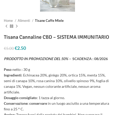
Home
Alimenti
Tisane Caffe Miele
Tisana Cannaline CBD – SISTEMA IMMUNITARIO
Il prezzo originale era: €5.00.
€
2.50
Il prezzo attuale è: €2.50.
€
5.00
PRODOTTO IN PROMOZIONE DEL 50% –
SCADENZA : 08/2026
Peso
netto
:
30 g
Ingredienti:
Echinacea 20%, ginkgo 20%, ortica 15%, menta 15%,
semi di canapa 10%, rosa canina 10%, olivello spinoso 9%, foglia di
canapa 1%. Vegan, nessun colorante artificiale, nessun aroma
artificiale.
Dosaggio consigliato:
1 tazza al giorno.
Conservazione: conservare
in un luogo asciutto a una temperatura
fino a 25 ° C.
Avviso:
Tenere fuori dalla portata dei bambini. Non superare il