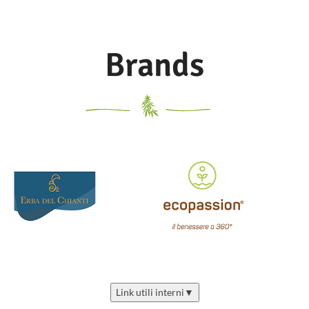
che provoca la formazione di
croste e una sensazione di acuto
disagio nelle fasi successive al
tatuaggio.
Assicurati che il
Brands
tatuaggio e le mani siano puliti
prima dell'applicazione. SENZA
Parbeni, Silicii, PEG e fragranze.
Flacone da 30ml
Link utili interni
▼