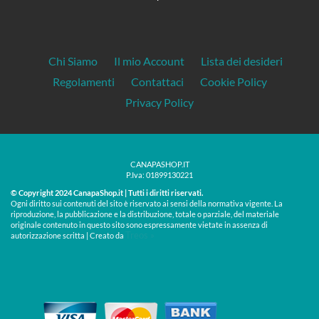
Chi Siamo
Il mio Account
Lista dei desideri
Regolamenti
Contattaci
Cookie Policy
Privacy Policy
CANAPASHOP.IT
P.Iva: 01899130221
© Copyright 2024 CanapaShop.it | Tutti i diritti riservati.
Ogni diritto sui contenuti del sito è riservato ai sensi della normativa vigente. La
riproduzione, la pubblicazione e la distribuzione, totale o parziale, del materiale
originale contenuto in questo sito sono espressamente vietate in assenza di
Treos »
autorizzazione scritta | Creato da