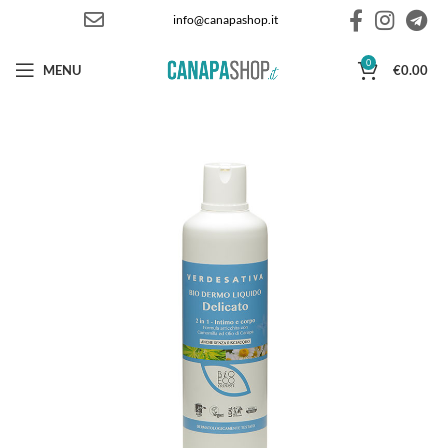
info@canapashop.it
0
MENU
€
0.00