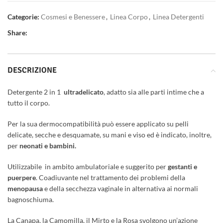
Categorie:
Cosmesi e Benessere
,
Linea Corpo
,
Linea Detergenti
Share:
DESCRIZIONE
Detergente 2 in 1
ultradelicato
, adatto sia alle parti intime che a
tutto il corpo.
Per la sua dermocompatibilità può essere applicato su pelli
delicate, secche e desquamate, su mani e viso ed è indicato, inoltre,
per
neonati e bambini.
Utilizzabile in ambito ambulatoriale e suggerito per
gestanti e
puerpere
. Coadiuvante nel trattamento dei problemi della
menopausa
e della secchezza vaginale in alternativa ai normali
bagnoschiuma.
La Canapa, la Camomilla, il Mirto e la Rosa svolgono un’azione