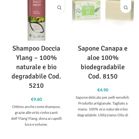
Shampoo Doccia
Sapone Canapa e
Ylang – 100%
aloe 100%
naturale e bio
biodegradabile
degradabile Cod.
Cod. 8150
5210
€
4.90
Sapone delicato per pelli sensibili.
€
9.60
Prodotto artigianale. Tagliato a
Ottimo anche come shampoo,
mano. 100% eco naturale e bio
grazie alle virtù rinforzanti
degradabile. Utilizziamo Olio di
dell’Ylang Ylang, dona ai capelli
canapa
luce e volume.