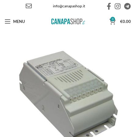
info@canapashop.it
0
MENU
€
0.00