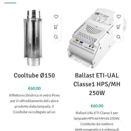
Cooltube Ø150
Ballast ETI-UAL
Classe1 HPS/MH
€
60.00
250W
Riflettore cilindrico in vetro Pirex
per il raffreddamento del calore
€
60.00
prodotto dalla lampada. Il
Cooltube va collegato ad un
Ballast UAL-ETI Classe 1 per
aspiratore
lampade HPS ed MH da 250W.
Costituito da reattore
elettromagnetico e sistema di