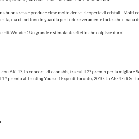
una buona resa e produce cime molto dense, ricoperte di cristalli. Molti c
erita, ma ci mettono in guardia per l’odore veramente forte, che emana dur
e Hit Wonder”. Un grande e stimolante effetto che colpisce duro!
i con AK-47, in concorsi di cannabis, tra cui il 2° premio per la migliore 
l 1 ° premio al Treating Yourself Expo di Toronto, 2010. La AK-47 di Serio
r