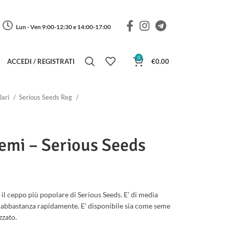
Lun - Ven 9:00-12:30 e 14:00-17:00
0
ACCEDI / REGISTRATI
€
0.00
lari
Serious Seeds Reg
emi – Serious Seeds
 il ceppo più popolare di Serious Seeds. E’ di media
 abbastanza rapidamente. E’ disponibile sia come seme
zato.