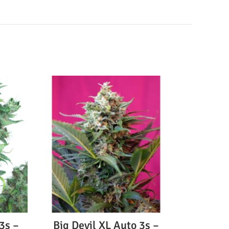
3s –
Big Devil XL Auto 3s –
AutoXt