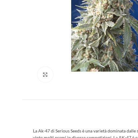
Clicca per ingrandire
La Ak-47 di Serious Seeds è una varietà dominata dalle 
vinto molti premi in diverse competizioni. La AK-47 è 