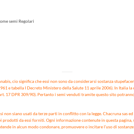
come semi Regolari
nabis, cio significa che essi non sono da considerarsi sostanza stupefacent
1 e tabella I Decreto Ministero della Salute 11 aprile 2006). In Italia la 
rt. 17 DPR 309/90). Pertanto i semi venduti tramite questo sito potranno e
 non siano usati da terze parti in conflitto con la legge. Chacruna sas ed i
i prodotti da essi forniti. Ogni informazione contenute in questa pagina, s
nde in alcun modo condonare, promuovere o incitare l’uso di sostanze ill