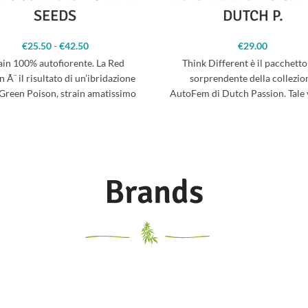
SEEDS
DUTCH P.
€
25.50
-
€
42.50
Fascia di
€
29.00
prezzo: da
ain 100% autofiorente. La Red
Think Different è il pacchetto
€25.50 a
 Ã¨ il risultato di un’ibridazione
sorprendente della collezio
€42.50
 Green Poison, strain amatissimo
AutoFem di Dutch Passion. Tale 
di Sweet seeds,
si è subito affermata per
Brands