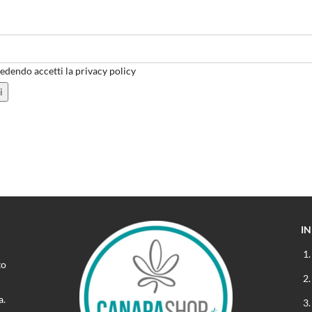
dendo accetti la privacy policy
I
to
a.