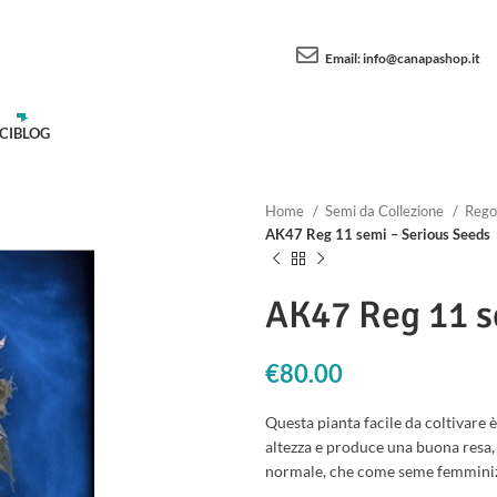
Email:
info@canapashop.it
CI
BLOG
Home
Semi da Collezione
Rego
AK47 Reg 11 semi – Serious Seeds
AK47 Reg 11 s
€
80.00
Questa pianta facile da coltivare è
altezza e produce una buona resa,
normale, che come seme femminiz