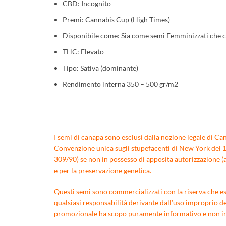
CBD: Incognito
Premi: Cannabis Cup (High Times)
Disponibile come: Sia come semi Femminizzati che 
THC: Elevato
Tipo: Sativa (dominante)
Rendimento interna 350 – 500 gr/m2
I semi di canapa sono esclusi dalla nozione legale di Can
Convenzione unica sugli stupefacenti di New York del 196
309/90) se non in possesso di apposita autorizzazione (a
e per la preservazione genetica.
Questi semi sono commercializzati con la riserva che essi
qualsiasi responsabilità derivante dall’uso improprio de
promozionale ha scopo puramente informativo e non inte