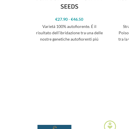
SEEDS
€
27.90
-
€
46.50
Fascia di
prezzo: da
Varietá 100% autofiorente. É il
Str
€27.90 a
risultato dell’ibridazione tra una delle
Poison
€46.50
nostre genetiche autofiorenti piú
tra la
apprezzate, la Big Devil XL e