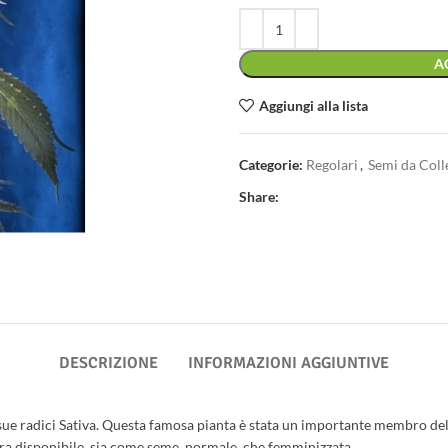
A
Aggiungi alla lista
Categorie:
Regolari
,
Semi da Coll
Share:
DESCRIZIONE
INFORMAZIONI AGGIUNTIVE
sue radici Sativa. Questa famosa pianta è stata un importante membro dell
ora disponibile, sia come seme normale, che femminizzata.