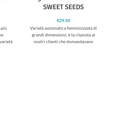
SWEET SEEDS
€
29.50
 più
Varietà automatica femminizzata di
Dutch P
ne
grandi dimensioni; è la risposta ai
annunciare 
varietà
nostri clienti che domandavano
semi Di
insistentemente una varietà
Spag
automatica dalla resa