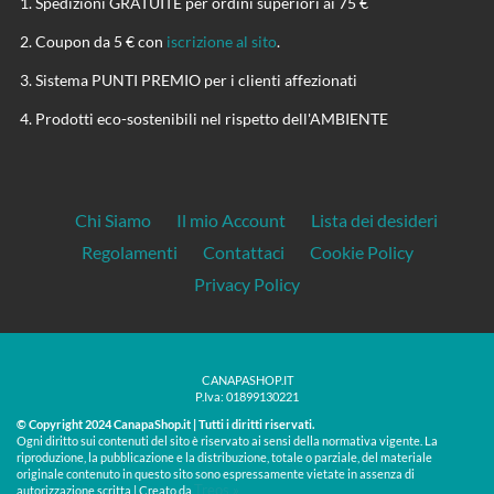
Spedizioni GRATUITE per ordini superiori ai 75 €
Coupon da 5 € con
iscrizione al sito
.
Sistema PUNTI PREMIO per i clienti affezionati
Prodotti eco-sostenibili nel rispetto dell'AMBIENTE
Chi Siamo
Il mio Account
Lista dei desideri
Regolamenti
Contattaci
Cookie Policy
Privacy Policy
CANAPASHOP.IT
P.Iva: 01899130221
© Copyright 2024 CanapaShop.it | Tutti i diritti riservati.
Ogni diritto sui contenuti del sito è riservato ai sensi della normativa vigente. La
riproduzione, la pubblicazione e la distribuzione, totale o parziale, del materiale
originale contenuto in questo sito sono espressamente vietate in assenza di
Treos »
autorizzazione scritta | Creato da