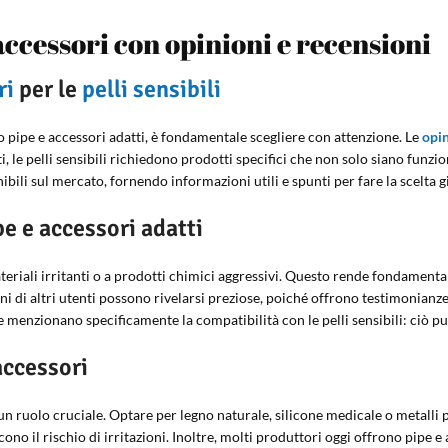
e accessori con opinioni e recensioni
ri
per le
pelli sensibili
do pipe e accessori adatti, è fondamentale scegliere con attenzione. Le
opin
, le pelli sensibili richiedono prodotti specifici che non solo siano funzion
bili sul mercato, fornendo informazioni utili e spunti per fare la scelta g
e e accessori adatti
eriali irritanti o a prodotti chimici aggressivi. Questo rende fondamentale
ni di altri utenti possono rivelarsi preziose, poiché offrono testimonianze d
 menzionano specificamente la compatibilità con le pelli sensibili: ciò può
accessori
un ruolo cruciale. Optare per legno naturale, silicone medicale o metalli p
cono il rischio di irritazioni. Inoltre, molti produttori oggi offrono pipe 