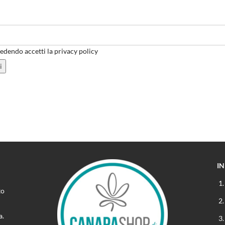
dendo accetti la privacy policy
I
to
a.