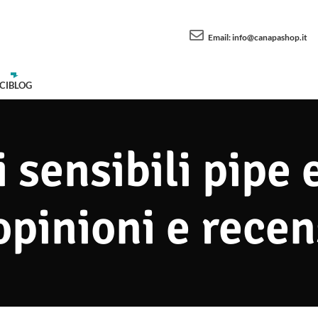
Email:
info@canapashop.it
CI
BLOG
i sensibili pipe
opinioni e recen