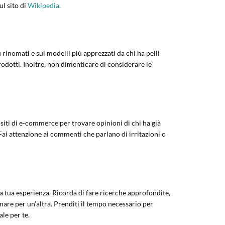
ul sito di
Wikipedia
.
 rinomati e sui modelli più apprezzati da chi ha pelli
prodotti. Inoltre, non dimenticare di considerare le
 siti di e-commerce per trovare opinioni di chi ha già
Fai attenzione ai commenti che parlano di irritazioni o
la tua esperienza. Ricorda di fare ricerche approfondite,
onare per un’altra. Prenditi il tempo necessario per
ale per te.