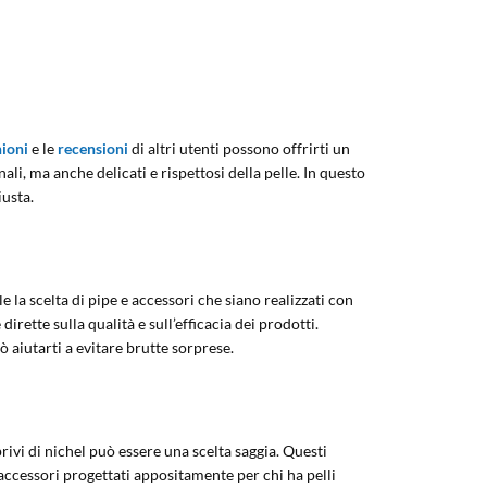
ioni
e le
recensioni
di altri utenti possono offrirti un
ali, ma anche delicati e rispettosi della pelle. In questo
iusta.
 la scelta di pipe e accessori che siano realizzati con
irette sulla qualità e sull’efficacia dei prodotti.
 aiutarti a evitare brutte sorprese.
rivi di nichel può essere una scelta saggia. Questi
e accessori progettati appositamente per chi ha pelli