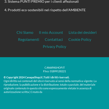
Sistema PUNTI PREMIO per i clienti affezionati
Prodotti eco-sostenibili nel rispetto dell'AMBIENTE
Chi Siamo
Il mio Account
Lista dei desideri
Regolamenti
Contattaci
Cookie Policy
Privacy Policy
CANAPASHOP.IT
P.Iva: 01899130221
© Copyright 2024 CanapaShop.it | Tutti i diritti riservati.
Ogni diritto sui contenuti del sito è riservato ai sensi della normativa vigente. La
riproduzione, la pubblicazione e la distribuzione, totale o parziale, del materiale
originale contenuto in questo sito sono espressamente vietate in assenza di
Treos »
autorizzazione scritta | Creato da