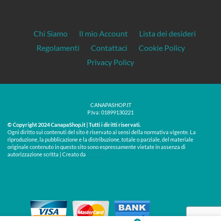
Chi Siamo
Il mio Account
Lista dei desideri
Regolamenti
Contattaci
Cookie Policy
Privacy Policy
CANAPASHOP.IT
P.Iva: 01899130221
© Copyright 2024 CanapaShop.it | Tutti i diritti riservati.
Ogni diritto sui contenuti del sito è riservato ai sensi della normativa vigente. La
riproduzione, la pubblicazione e la distribuzione, totale o parziale, del materiale
originale contenuto in questo sito sono espressamente vietate in assenza di
Treos »
autorizzazione scritta | Creato da