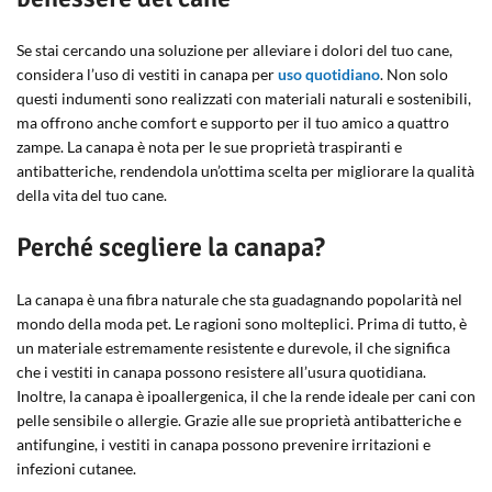
Se stai cercando una soluzione per alleviare i dolori del tuo cane,
considera l’uso di vestiti in canapa per
uso quotidiano
. Non solo
questi indumenti sono realizzati con materiali naturali e sostenibili,
ma offrono anche comfort e supporto per il tuo amico a quattro
zampe. La canapa è nota per le sue proprietà traspiranti e
antibatteriche, rendendola un’ottima scelta per migliorare la qualità
della vita del tuo cane.
Perché scegliere la canapa?
La canapa è una fibra naturale che sta guadagnando popolarità nel
mondo della moda pet. Le ragioni sono molteplici. Prima di tutto, è
un materiale estremamente resistente e durevole, il che significa
che i vestiti in canapa possono resistere all’usura quotidiana.
Inoltre, la canapa è ipoallergenica, il che la rende ideale per cani con
pelle sensibile o allergie. Grazie alle sue proprietà antibatteriche e
antifungine, i vestiti in canapa possono prevenire irritazioni e
infezioni cutanee.