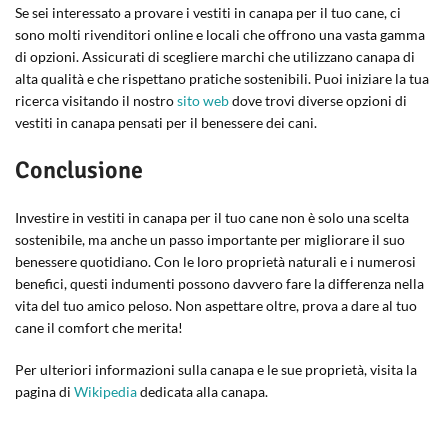
Se sei interessato a provare i vestiti in canapa per il tuo cane, ci
sono molti rivenditori online e locali che offrono una vasta gamma
di opzioni. Assicurati di scegliere marchi che utilizzano canapa di
alta qualità e che rispettano pratiche sostenibili. Puoi iniziare la tua
ricerca visitando il nostro
sito web
dove trovi diverse opzioni di
vestiti in canapa pensati per il benessere dei cani.
Conclusione
Investire in vestiti in canapa per il tuo cane non è solo una scelta
sostenibile, ma anche un passo importante per migliorare il suo
benessere quotidiano. Con le loro proprietà naturali e i numerosi
benefici, questi indumenti possono davvero fare la differenza nella
vita del tuo amico peloso. Non aspettare oltre, prova a dare al tuo
cane il comfort che merita!
Per ulteriori informazioni sulla canapa e le sue proprietà, visita la
pagina di
Wikipedia
dedicata alla canapa.