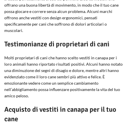
offrano una buona libertà di movimento, in modo che il tuo cane
possa giocare e correre senza alcun problema. Alcuni marchi
offrono anche vestiti con design ergonomici, pensati
specificamente per cani che soffrono di dolori articolari o
muscolari.
Testimonianze di proprietari di cani
Molti proprietari di cani che hanno scelto vestiti in canapa per i
loro animali hanno riportato risultati positivi. Alcuni hanno notato
una diminuzione dei segni di disagio e dolore, mentre altri hanno
evidenziato come il loro cane sembri più attivo e felice. È
emozionante vedere come un semplice cambiamento
nell’abbigliamento possa influenzare positivamente la vita del tuo
amico peloso.
Acquisto di vestiti in canapa per il tuo
cane