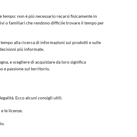
e tempo: non è più necessario recarsi fisicamente in
vi o familiari che rendono difficile trovare il tempo per
tempo alla ricerca di informazioni sui prodotti e sulle
decisioni più informate.
egna, e scegliere di acquistare da loro significa
o e passione sul territorio.
alità. Ecco alcuni consigli utili:
e le licenze.
io.