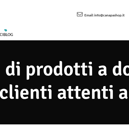
Email:
info@canapashop.it
CI
BLOG
di prodotti a do
 clienti attenti a