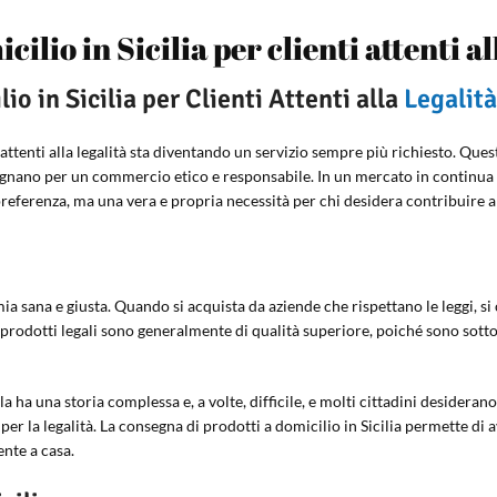
ilio in Sicilia per clienti attenti al
o in Sicilia per Clienti Attenti alla
Legalità
ti attenti alla legalità sta diventando un servizio sempre più richiesto. Q
gnano per un commercio etico e responsabile. In un mercato in continua e
referenza, ma una vera e propria necessità per chi desidera contribuire 
mia sana e giusta. Quando si acquista da aziende che rispettano le leggi, 
, i prodotti legali sono generalmente di qualità superiore, poiché sono sott
a ha una storia complessa e, a volte, difficile, e molti cittadini desiderano
er la legalità. La consegna di prodotti a domicilio in Sicilia permette di 
ente a casa.