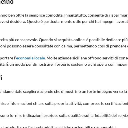
cilio
nno ben oltre la semplice comodità. Innanzitutto, consente di risparmiar
e si desidera. Questo è particolarmente utile per chi ha impegni lavorati
celta più consapevole. Quando si acquista online, è possibile dedicare più 
cazioni possono essere consultate con calma, permettendo così di prendere 
portare l’
economia locale
. Molte aziende siciliane offrono servizi di cons
unità. È un modo per dimostrare il proprio sostegno a chi opera con impegn
i
ondamentale scegliere aziende che dimostrino un forte impegno verso la leg
nisce informazioni chiare sulla propria attività, comprese le certificazioni 
ssono fornire indicazioni preziose sulla qualità e sull’affidabilità del serviz
 i prodotti e se l’azienda adotta pratiche sostenibili e responsabili.