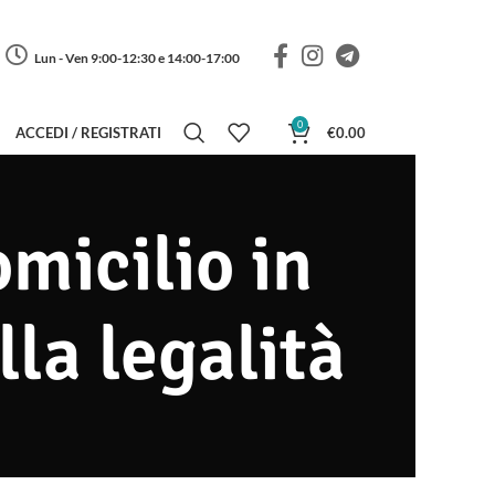
Lun - Ven 9:00-12:30 e 14:00-17:00
0
ACCEDI / REGISTRATI
€
0.00
micilio in
lla legalità