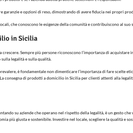
fre garanzie e opzioni di reso, dimostrando di avere fiducia nei propri prod
e locali, che conoscono le esigenze della comunità e contribuiscono al suo 
io in Sicilia
ato a crescere. Sempre più persone riconoscono l’importanza di acquistare 
lla legalità e sulla qualità.
revalere, è fondamentale non dimenticare l’importanza di fare scelte etic
 La consegna di prodotti a domicilio in Sicilia per clienti attenti alla le
 puntando su aziende che operano nel rispetto della legalità, è un gesto ch
 più giusta e sostenibile. Investire nel locale, scegliere la qualità e sos