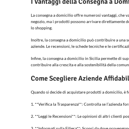
I Vantaggi della Consegna a Domi
La consegna a domicilio offre numerosi vantaggi, che va
negozio, ma i prodotti possono arrivare direttamente dov
lo shopping.
Inoltre, la consegna a domicilio può contribuire a una s
aziende. Le recensioni, le schede tecniche e le certifi
Infine, la consegna a domicilio in Sicilia permette di sup
contribuire alla crescita e alla sostenibilità della com
Come Scegliere Aziende Affidabil
Quando si decide di acquistare prodotti a domicilio, è f
1. **Verifica la Trasparenza**: Controlla se l’azienda for
2. **Leggi le Recensioni**: Le opinioni di altri clienti po
3. **Informati sulla Filiera**: Scopri da dove provengono