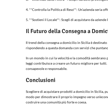
4. **Controlla la Politica di Reso**: Un’azienda seria of
5. **Sostieni il Locale**: Scegli di acquistare da aziend
Il Futuro della Consegna a Domicil
Il trend della consegna a domicilio in Sicilia è destin
rispondendo a questa domanda con servizi che puntano su
In un mondo in cui la velocità e la comodità sembrano p
leggi contribuisce a creare un futuro migliore per tutti.
consapevole e responsabile.
Conclusioni
Scegliere di acquistare prodotti a domicilio in Sicilia,
modo per dimostrare il proprio impegno verso un’economia
costruire una comunità più forte e coesa.