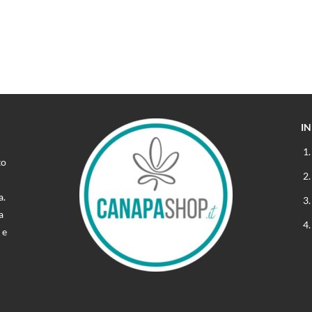
I
to
a.
a
 e