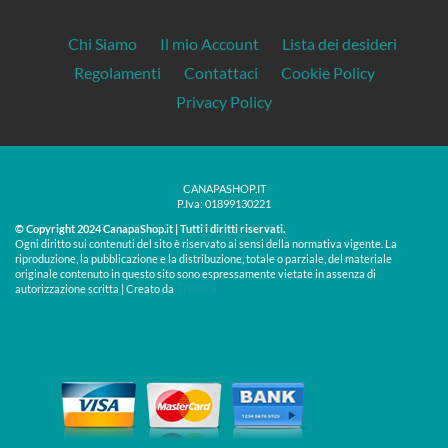
Chi Siamo
Il mio Account
Lista dei desideri
Regolamenti
Contattaci
Cookie Policy
Privacy Policy
CANAPASHOP.IT
P.Iva: 01899130221
© Copyright 2024 CanapaShop.it | Tutti i diritti riservati.
Ogni diritto sui contenuti del sito è riservato ai sensi della normativa vigente. La
riproduzione, la pubblicazione e la distribuzione, totale o parziale, del materiale
originale contenuto in questo sito sono espressamente vietate in assenza di
Treos »
autorizzazione scritta | Creato da