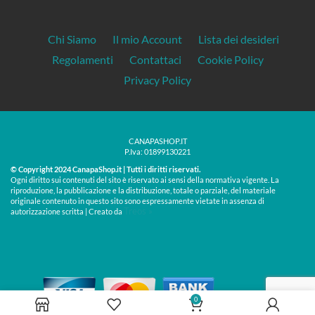
Chi Siamo
Il mio Account
Lista dei desideri
Regolamenti
Contattaci
Cookie Policy
Privacy Policy
CANAPASHOP.IT
P.Iva: 01899130221
© Copyright 2024 CanapaShop.it | Tutti i diritti riservati.
Ogni diritto sui contenuti del sito è riservato ai sensi della normativa vigente. La
riproduzione, la pubblicazione e la distribuzione, totale o parziale, del materiale
originale contenuto in questo sito sono espressamente vietate in assenza di
Treos »
autorizzazione scritta | Creato da
0