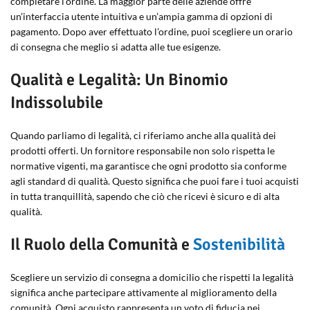
completare l’ordine. La maggior parte delle aziende offre
un’interfaccia utente intuitiva e un’ampia gamma di opzioni di
pagamento. Dopo aver effettuato l’ordine, puoi scegliere un orario
di consegna che meglio si adatta alle tue esigenze.
Qualità e Legalità: Un Binomio
Indissolubile
Quando parliamo di legalità, ci riferiamo anche alla qualità dei
prodotti offerti. Un fornitore responsabile non solo rispetta le
normative vigenti, ma garantisce che ogni prodotto sia conforme
agli standard di qualità. Questo significa che puoi fare i tuoi acquisti
in tutta tranquillità, sapendo che ciò che ricevi è sicuro e di alta
qualità.
Il Ruolo della Comunità e
Sostenibilità
Scegliere un servizio di consegna a domicilio che rispetti la legalità
significa anche partecipare attivamente al miglioramento della
comunità. Ogni acquisto rappresenta un voto di fiducia nei