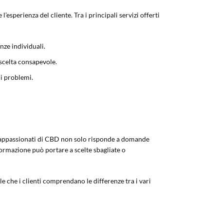
esperienza del cliente. Tra i principali servizi offerti
nze individuali.
 scelta consapevole.
li problemi.
er appassionati di CBD non solo risponde a domande
formazione può portare a scelte sbagliate o
e che i clienti comprendano le differenze tra i vari