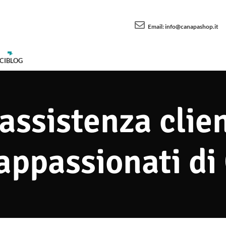
Email:
info@canapashop.it
CI
BLOG
 assistenza clie
appassionati d