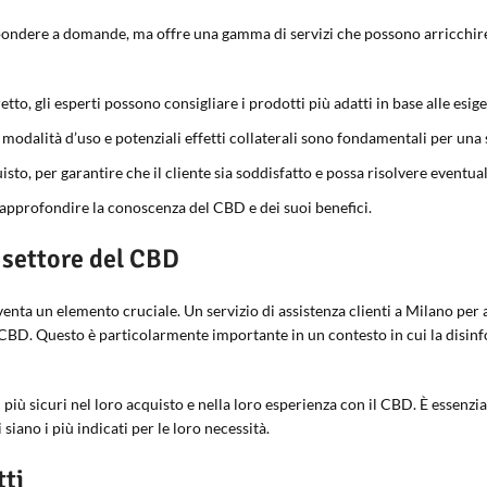
spondere a domande, ma offre una gamma di servizi che possono arricchire l’
tto, gli esperti possono consigliare i prodotti più adatti in base alle esige
modalità d’uso e potenziali effetti collaterali sono fondamentali per una
to, per garantire che il cliente sia soddisfatto e possa risolvere eventua
pprofondire la conoscenza del CBD e dei suoi benefici.
 settore del CBD
venta un elemento cruciale. Un servizio di assistenza clienti a Milano p
l CBD. Questo è particolarmente importante in un contesto in cui la disin
iù sicuri nel loro acquisto e nella loro esperienza con il CBD. È essenzial
siano i più indicati per le loro necessità.
tti