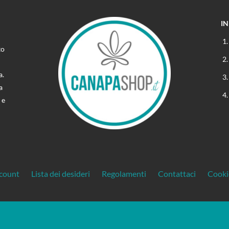
I
to
a.
a
 e
ccount
Lista dei desideri
Regolamenti
Contattaci
Cooki