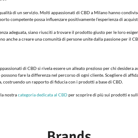
qualità di un servizio. Molti appassionati di CBD a Milano hanno condiviso 
rto competente possa influenzare positivamente l’esperienza di acquisto e
enza adeguata, siano riusciti a trovare il prodotto giusto per le loro esig
cono anche a creare una comunità di persone unite dalla passione per il C
r appassionati di CBD si rivela essere un alleato prezioso per chi desidera 
possono fare la differenza nel percorso di ogni cliente. Scegliere di affida
a, costruendo un rapporto di fiducia con i prodotti a base di CBD.
 la nostra
categoria dedicata al CBD
per scoprire di più sui prodotti e sull
Brands