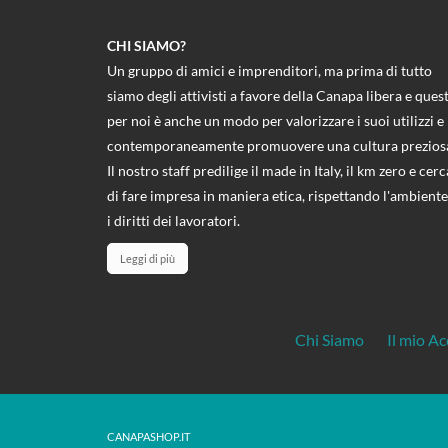
CHI SIAMO?
Un gruppo di amici e imprenditori, ma prima di tutto
siamo degli attivisti a favore della Canapa libera e ques
per noi è anche un modo per valorizzare i suoi utilizzi e
contemporaneamente promuovere una cultura prezios
Il nostro staff predilige il made in Italy, il km zero e cerc
di fare impresa in maniera etica, rispettando l'ambiente
i diritti dei lavoratori.
Leggi di più
Chi Siamo
Il mio A
CANAPASHOP.IT