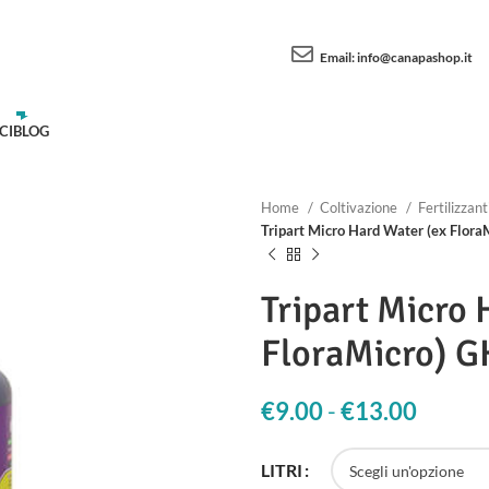
Email:
info@canapashop.it
CI
BLOG
Home
Coltivazione
Fertilizzant
Tripart Micro Hard Water (ex Flora
Tripart Micro 
FloraMicro) 
€
9.00
-
€
13.00
Fascia
LITRI