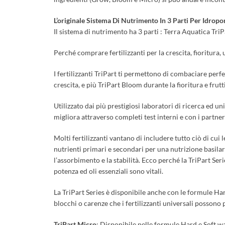
L’originale Sistema Di Nutrimento In 3 Parti Per Idropo
Il sistema di nutrimento ha 3 parti : Terra Aquatica TriPa
Perché comprare fertilizzanti per la crescita, fioritura
I fertilizzanti TriPart ti permettono di combaciare per
crescita, e più TriPart Bloom durante la fioritura e frutt
Utilizzato dai più prestigiosi laboratori di ricerca ed u
migliora attraverso completi test interni e con i partner
Molti fertilizzanti vantano di includere tutto ciò di cui
nutrienti primari e secondari per una nutrizione basil
l’assorbimento e la stabilità. Ecco perché la TriPart Ser
potenza ed oli essenziali sono vitali.
La TriPart Series è disponibile anche con le formule Hard
blocchi o carenze che i fertilizzanti universali possono
TriPart Micro
: Disponibile nelle formule Hard e Soft 