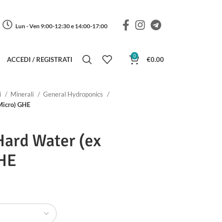
Lun - Ven 9:00-12:30 e 14:00-17:00
0
ACCEDI / REGISTRATI
€
0.00
i
Minerali
General Hydroponics
Micro) GHE
Hard Water (ex
GHE
 di prezzo: da €9.00 a €13.00