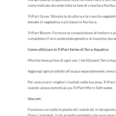
come indicato durante tutta la fase di crescita e fioritur
TriPart Grow: Stimola la struttura e la crescita vegetati
elevate in vegetativa e più basse in fioritura.
TriPart Bloom: Fornisce la composizione di fosforo e pot
completare il loro potenziale genetico al massimo durante 
Come utilizzare la TriPart Series di Terra Aquatica:
Mischia bene prima di ogni uso: i fertilizzanti Terra Aq
Aggiungi ogni prodotto all’acqua separatamente, mescol
Per assicurare i migliori risultati nella tua area, TriPa
usando acqua osmotica) usa TriPart Micro Soft water.
Usa con:
Funziona con tutte le piante ed i substrati, in idroponica
Dopo i nutrienti, il più grande vantaggio che puoi dare a 