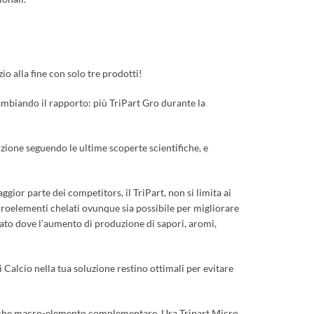
o alla fine con solo tre prodotti!
ambiando il rapporto: più TriPart Gro durante la
luzione seguendo le ultime scoperte scientifiche, e
ggior parte dei competitors, il TriPart, non si limita ai
roelementi chelati ovunque sia possibile per migliorare
rcato dove l’aumento di produzione di sapori, aromi,
i Calcio nella tua soluzione restino ottimali per evitare
qualche macro-elemento complementare. Usa Tripart Micro