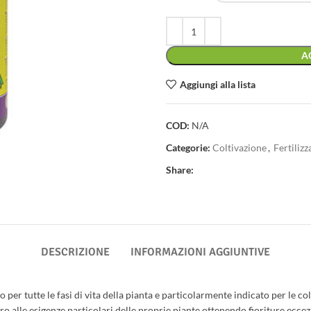
A
Aggiungi alla lista
COD:
N/A
Categorie:
Coltivazione
,
Fertilizz
Share:
DESCRIZIONE
INFORMAZIONI AGGIUNTIVE
 per tutte le fasi di vita della pianta e particolarmente indicato per le c
 alle esigenze particolari delle proprie piante ottenendo fioriture eccez