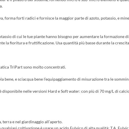
a.
va, forma forti radici e fornisce la maggior parte di azoto, potassio, e min
assio di cui le tue piante hanno bisogno per aumentare la formazione di ra
la fioritura e fruttificazione. Usa quantità più basse durante la crescita, 
uatica TriPart sono molto concentrati.
a bene, e sciacqua bene l’equipaggiamento di misurazione tra le somminis
rt è disponibile nelle versioni Hard e Soft water: con più di 70 mg/L di ca
, terra e nel giardinaggio all’aperto.
qualsiasi coltivazione è usare un acido Fulvico di alta qualità: T.A. Fulvic 