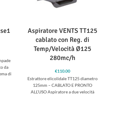
sse1
Aspiratore VENTS TT125
GIB 
cablato con Reg. di
Xtre
Temp/Velocità Ø125
Blo
280mc/h
ampade
to da
Per i più e
€
110.00
tema di
che sarà di
Estrattore elicolidale TT125 diametro
anni a veni
125mm – CABLATO E PRONTO
ALL’USO Aspiratore a due velocità
selezionabili tramite interruttore
esterno, venduto già