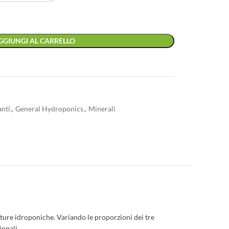
GGIUNGI AL CARRELLO
anti
,
General Hydroponics
,
Minerali
olture idroponiche. Variando le proporzioni dei tre
ionali.