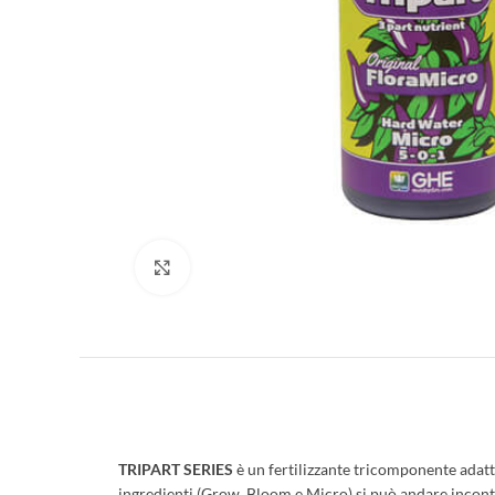
Clicca per ingrandire
TRIPART SERIES
è un fertilizzante tricomponente adatto
ingredienti (Grow, Bloom e Micro) si può andare incontro