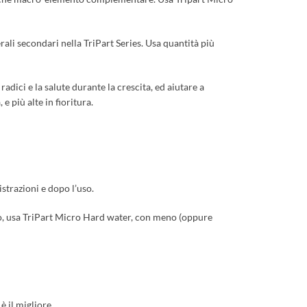
erali secondari nella TriPart Series. Usa quantità più
dici e la salute durante la crescita, ed aiutare a
e più alte in fioritura.
trazioni e dopo l’uso.
lcio, usa TriPart Micro Hard water, con meno (oppure
è il migliore.