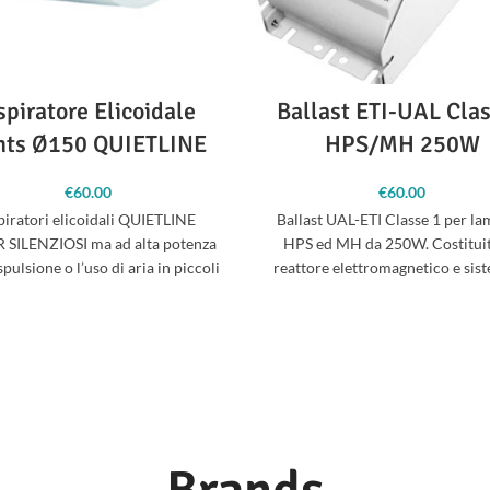
spiratore Elicoidale
Ballast ETI-UAL Cla
nts Ø150 QUIETLINE
HPS/MH 250W
€
60.00
€
60.00
piratori elicoidali QUIETLINE
Ballast UAL-ETI Classe 1 per l
 SILENZIOSI ma ad alta potenza
HPS ed MH da 250W. Costitui
spulsione o l’uso di aria in piccoli
reattore elettromagnetico e sis
ambienti di coltivazione.
accensione elettronico.