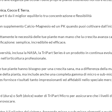
nica, Cocco E Terra.
rt ti da il miglior equilibrio tra concentrazione e flessibilità
, un supplemento Calcio-Magnesio ed un PK quando puoi coltivare dall’inizi
fettamente le necessità delle tue piante man mano che la crescita avanza c
ificazione: semplice, incredibile ed efficace.
niversità, inclusa la NASA, la TriPart Series è un prodotto in continua evo
 nell’orticoltura professionale.
 le tue piante hanno bisogno per una crescita sana, ma a differenza della ma
are della pianta, ma include anche una completa gamma di micro e sub-mic
ies fornisce risultati tanto impressionanti ed affidabili nello speciale me
 (dura) o Soft (dolce) water di TriPart Micro per assicurare che i livelli d
 provocare.
water è il pilastro del sistema, fornendo micro e sub-micro elementi e 