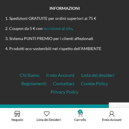
INFORMAZIONI
Spedizioni GRATUITE per ordini superiori ai 75 €
Coupon da 5 € con
iscrizione al sito
.
Sistema PUNTI PREMIO per i clienti affezionati
Prodotti eco-sostenibili nel rispetto dell'AMBIENTE
Chi Siamo
Il mio Account
Lista dei desideri
Regolamenti
Contattaci
Cookie Policy
Privacy Policy
0
CANAPASHOP.IT
Negozio
Lista dei Desideri
Carrello
Il mio Account
P.Iva: 01899130221
© Copyright 2024 CanapaShop.it | Tutti i diritti riservati.