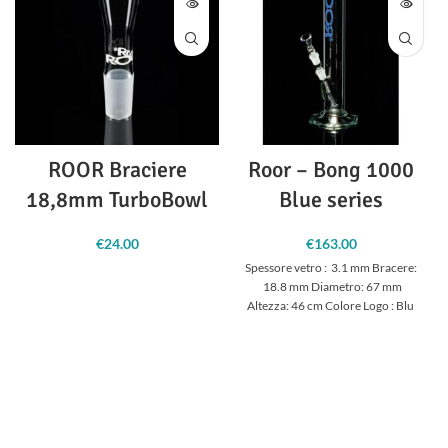
ROOR Braciere
Roor – Bong 1000
18,8mm TurboBowl
Blue series
€
24.00
€
163.00
Spessore vetro : 3.1 mm Bracere:
18.8 mm Diametro: 67 mm
Altezza: 46 cm Colore Logo : Blu