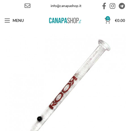
info@canapashop.it
0
MENU
€
0.00