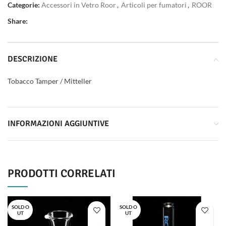
Categorie:
Accessori in Vetro Roor
,
Articoli per fumatori
,
ROOR
Share:
DESCRIZIONE
Tobacco Tamper / Mitteller
INFORMAZIONI AGGIUNTIVE
PRODOTTI CORRELATI
SOLD O
SOLD O
UT
UT