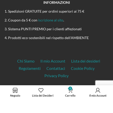
INFORMAZIONI
Spedizioni GRATUITE per ordini superiori ai 75 €
Coupon da 5 € con
iscrizione al sito
.
Sistema PUNTI PREMIO per i clienti affezionati
Prodotti eco-sostenibili nel rispetto dell'AMBIENTE
Chi Siamo
Il mio Account
Lista dei desideri
Regolamenti
Contattaci
Cookie Policy
Privacy Policy
0
Negozio
Lista dei Desideri
Carrello
Il mio Account
CANAPASHOP.IT
P.Iva: 01899130221
© Copyright 2024 CanapaShop.it | Tutti i diritti riservati.
Ogni diritto sui contenuti del sito è riservato ai sensi della normativa vigente. La