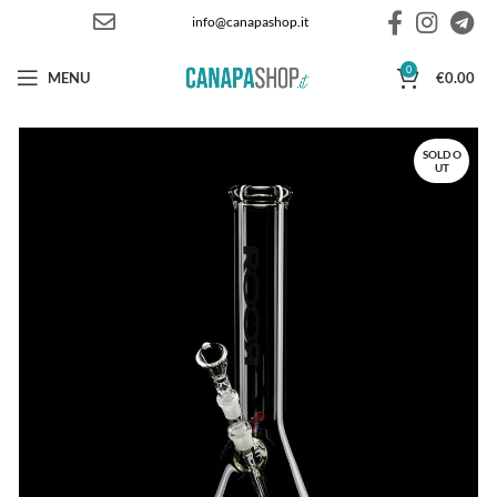
info@canapashop.it
0
MENU
€
0.00
SOLD O
UT