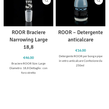
ROOR Braciere
ROOR – Detergente
Narrowing Large
anticalcare
18,8
€
16.00
Detergente ROOR per bong e pipe
€
46.00
in vetro anticalcare Confezione da
Braciere ROOR Size: Large
250ml
Diametro: 18,8 Dettaglio : con
foro stretto