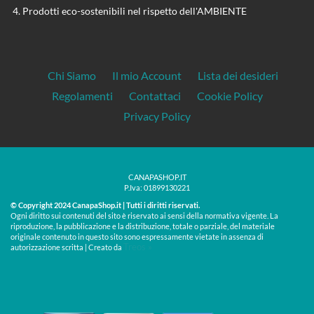
Prodotti eco-sostenibili nel rispetto dell'AMBIENTE
Chi Siamo
Il mio Account
Lista dei desideri
Regolamenti
Contattaci
Cookie Policy
Privacy Policy
CANAPASHOP.IT
P.Iva: 01899130221
© Copyright 2024 CanapaShop.it | Tutti i diritti riservati.
Ogni diritto sui contenuti del sito è riservato ai sensi della normativa vigente. La
riproduzione, la pubblicazione e la distribuzione, totale o parziale, del materiale
originale contenuto in questo sito sono espressamente vietate in assenza di
Treos »
autorizzazione scritta | Creato da