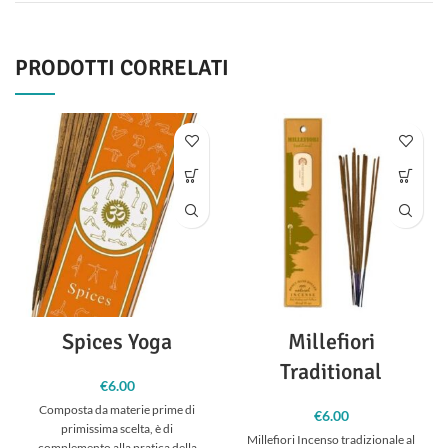
PRODOTTI CORRELATI
Spices Yoga
Millefiori
Traditional
€
6.00
Composta da materie prime di
€
6.00
primissima scelta, è di
Millefiori Incenso tradizionale al
complemento alla pratica della