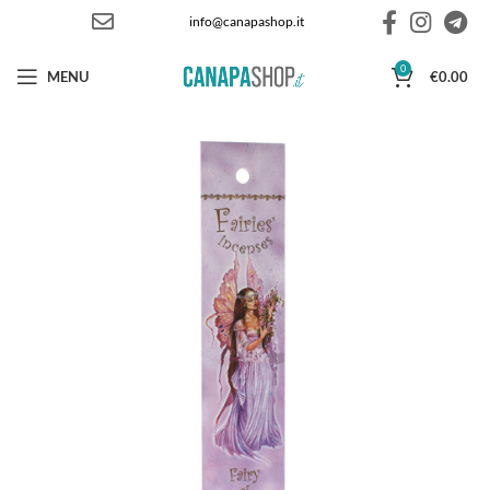
info@canapashop.it
0
MENU
€
0.00