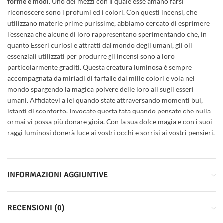
forme e modi.
Uno dei mezzi con il quale esse amano farsi
riconoscere sono i profumi ed i colori. Con questi incensi, che
utilizzano materie prime purissime, abbiamo cercato di esprimere
l’essenza che alcune di loro rappresentano sperimentando che, in
quanto Esseri curiosi e attratti dal mondo degli umani, gli oli
essenziali utilizzati per produrre gli incensi sono a loro
particolarmente graditi. Questa creatura luminosa è sempre
accompagnata da miriadi di farfalle dai mille colori e vola nel
mondo spargendo la magica polvere delle loro ali sugli esseri
umani. Affidatevi a lei quando state attraversando momenti bui,
istanti di sconforto. Invocate questa fata quando pensate che nulla
ormai vi possa più donare gioia. Con la sua dolce magia e con i suoi
raggi luminosi donerà luce ai vostri occhi e sorrisi ai vostri pensieri.
INFORMAZIONI AGGIUNTIVE
RECENSIONI (0)