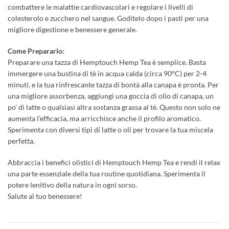
combattere le malattie cardiovascolari e regolare i livelli di
colesterolo e zucchero nel sangue. Goditelo dopo i pasti per una
migliore digestione e benessere generale.
Come Prepararlo:
Preparare una tazza di Hemptouch Hemp Tea è semplice. Basta
immergere una bustina di tè in acqua calda (circa 90°C) per 2-4
minuti, e la tua rinfrescante tazza di bontà alla canapa è pronta. Per
una migliore assorbenza, aggiungi una goccia di olio di canapa, un
po’ di latte o qualsiasi altra sostanza grassa al tè. Questo non solo ne
aumenta l’efficacia, ma arricchisce anche il profilo aromatico.
Sperimenta con diversi tipi di latte o oli per trovare la tua miscela
perfetta.
Abbraccia i benefici olistici di Hemptouch Hemp Tea e rendi il relax
una parte essenziale della tua routine quotidiana. Sperimenta il
potere lenitivo della natura in ogni sorso.
Salute al tuo benessere!