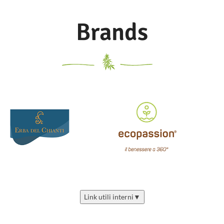
perfetto per
coadiuvare il sollievo
integrata di
di disturbi, traumi e disagi cronici
Brands
componenti attivi
e di medio / lungo termine.
Con
idrolato di fiori di arnica, olio
ad azione
macerato di fiori di arnica, estratto
di Cannabis Sativa biologico, olio
profonda,
essenziale di menta piperita
prolungata,
naturale puro, mentolo naturale,
estratto di avena biologico,
progressiva.
estratto di fiori di calendula
biologico, estratto di radice di
L’infiammazione e la produzione di
artiglio del diavolo, CBD, olio
radicali liberi sono tra le maggiori
essenziale di germoglio di chiodi di
cause dell’invecchiamento
garofano naturale, glicerina
cutaneo precoce. L’integratore è
vegetale biologica , ed estratto di
un nutraceutico ad azione
foglie di rosmarino.
Tubetto da
antiossidante e di sostegno
30ml.
Ne basta 1 goccia. Spalmare
integrato per una pelle che si
a lasciare assorbire
rigenera naturalmente nel tempo.
completamente.
Un pool di antiossidanti per
favorire il fisiologico contrasto ai
Link utili interni
▼
danni da stress ossidativo e da
processi infiammatori e di bio-
ristrutturanti per sostenere