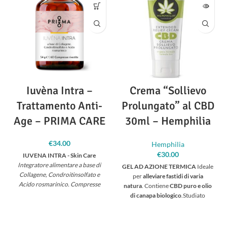
mango e burro di karité.
- Formula
adatta alle pelli più sensibili senza
aggiungere fragranze e oli
essenziali - Formulazione senza
aggiunta di acqua -
Dermatologicamente testato *
Iuvèna Intra –
Crema “Sollievo
Trattamento Anti-
Prolungato” al CBD
Age – PRIMA CARE
30ml – Hemphilia
€
34.00
Hemphilia
€
30.00
IUVENA INTRA - Skin Care
Integratore alimentare a base di
GEL AD AZIONE TERMICA
Ideale
Collagene, Condroitinsolfato e
per
alleviare fastidi di varia
Acido rosmarinico.
Compresse
natura
. Contiene
CBD puro e olio
rivestite per prendersi cura della
di canapa biologico
.Studiato
bellezza della tua pelle,
appositamente per assorbire
dall'interno.
lentamente, mantiene a lungo i
La sinergia
principi attivi sulla pelle; è quindi