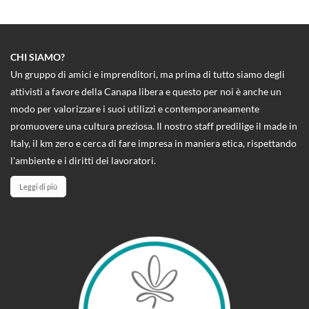
pelle in modo organico,
strutturato e bilanciato.
Avvertenze: Non eccedere la dose
giornaliera raccomandata.Il
CHI SIAMO?
prodotto non va inteso come
sostituto di una dieta variata.
Un gruppo di amici e imprenditori, ma prima di tutto siamo degli
Tenere fuori dalla portata dei
attivisti a favore della Canapa libera e questo per noi è anche un
bambini. Tenere in luogo fresco e
asciutto.
modo per valorizzare i suoi utilizzi e contemporaneamente
promuovere una cultura preziosa. Il nostro staff predilige il made in
Italy, il km zero e cerca di fare impresa in maniera etica, rispettando
l'ambiente e i diritti dei lavoratori.
Leggi di più