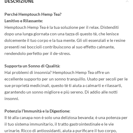
DESCRIZIONE
Perché Hemptouch Hemp Tea?
Lenitivo e Rilassante:
Hemptouch Hemp Tea è la tua soluzione per il relax. Distenditi
dopo una lunga giornata con una tazza di questo tè, che lenisce
dolcemente il tuo corpo e la tua mente. Gli oli essenziali e le resine
presenti nei boccioli contribuiscono al suo effetto calmante,
rendendolo perfetto per il de-stress.
Supporta un Sonno di Qualità:
Hai problemi di insonnia? Hemptouch Hemp Tea offre un
eccellente supporto per un sonno tranquillo. Usato per secoli per le
sue proprietà medicinali, questo tè ti aiuta a calmarti e rilassarti,
garantendo un sonno migliore e più sereno. Dì addio alle notti
insonni.
Potenzia l’Immunità e la Digestione:
Il tè alla canapa non è solo una deliziosa bevanda; è una potenza per
il tuo sistema immunitario, il tratto gastrointestinale e le vie
urinarie. Ricco di antiossidanti, aiuta a purificare il tuo corpo,