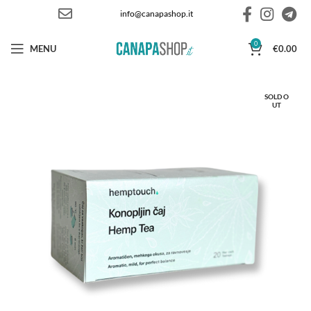
info@canapashop.it
0
MENU
€
0.00
SOLD O
UT