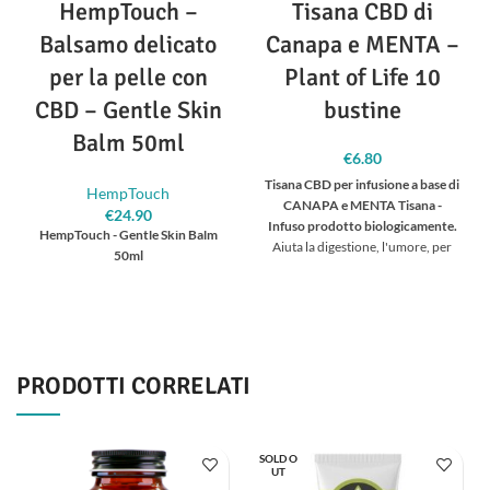
HempTouch –
Tisana CBD di
Balsamo delicato
Canapa e MENTA –
per la pelle con
Plant of Life 10
CBD – Gentle Skin
bustine
Balm 50ml
€
6.80
Tisana CBD per infusione a base di
HempTouch
CANAPA e MENTA
Tisana -
€
24.90
Infuso prodotto biologicamente.
HempTouch - Gentle Skin Balm
Aiuta la digestione, l'umore, per
50ml
una notte rilassante, per la
rigenerazione e per alleviare
dolori.
Sapore:
MENTA
Contenuto di
Idrata, protegge e rigenera la pelle
CBD: 2,5-3%
secca e sensibile.
- Come crema
La confezione contiene
10 bustine
idratante per il viso e balsamo per
PRODOTTI CORRELATI
di tè, 1,5 g per unità.
tutto il corpo. - Per labbra
screpolate, capelli secchi e doppie
punte. - Perfetto sia per la madre
SOLD O
che per il bambino
Olio di semi di
UT
canapa crudo, con calendula,