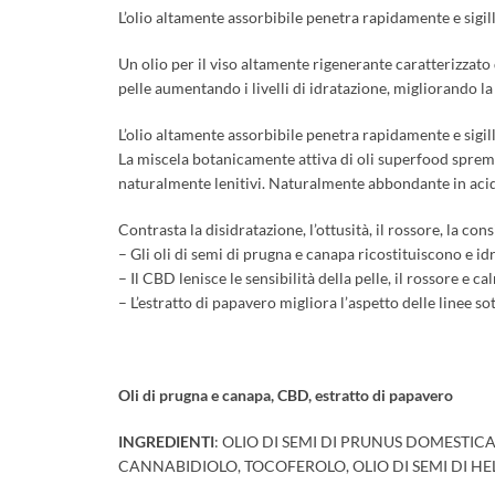
L’olio altamente assorbibile penetra rapidamente e sigill
Un olio per il viso altamente rigenerante caratterizzato 
pelle aumentando i livelli di idratazione, migliorando l
L’olio altamente assorbibile penetra rapidamente e sigill
La miscela botanicamente attiva di oli superfood spremuti
naturalmente lenitivi. Naturalmente abbondante in acidi g
Contrasta la disidratazione, l’ottusità, il rossore, la consi
– Gli oli di semi di prugna e canapa ricostituiscono e id
– Il CBD lenisce le sensibilità della pelle, il rossore e cal
– L’estratto di papavero migliora l’aspetto delle linee sot
Oli di prugna e canapa, CBD, estratto di papavero
INGREDIENTI
: OLIO DI SEMI DI PRUNUS DOMESTICA
CANNABIDIOLO, TOCOFEROLO, OLIO DI SEMI DI H