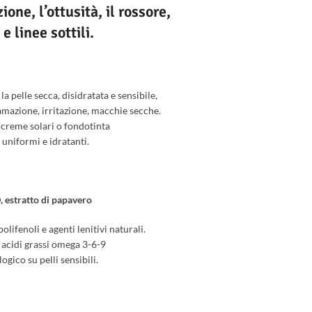
ione, l’ottusità, il rossore,
e linee sottili.
a pelle secca, disidratata e sensibile,
amazione, irritazione, macchie secche.
creme solari o fondotinta
 uniformi e idratanti.
, estratto di papavero
olifenoli e agenti lenitivi naturali.
acidi grassi omega 3-6-9
gico su pelli sensibili.