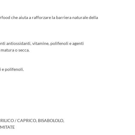
erfood che aiuta a rafforzare la barriera naturale della
ti antiossidanti, vitamine, polifenoli e agenti
e matura o secca.
 e polifenoli.
RILICO / CAPRICO, BISABOLOLO,
LMITATE