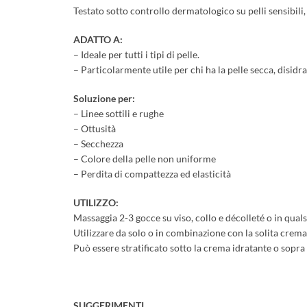
Testato sotto controllo dermatologico su pelli sensibili
ADATTO A:
– Ideale per tutti i tipi di pelle.
– Particolarmente utile per chi ha la pelle secca, disidra
Soluzione per:
– Linee sottili e rughe
– Ottusità
– Secchezza
– Colore della pelle non uniforme
– Perdita di compattezza ed elasticità
UTILIZZO:
Massaggia 2-3 gocce su viso, collo e décolleté o in qual
Utilizzare da solo o in combinazione con la solita crema 
Può essere stratificato sotto la crema idratante o sopra
SUGGERIMENTI