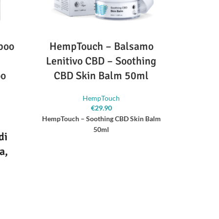
poo
HempTouch – Balsamo
H
e
Lenitivo CBD – Soothing
Mois
oo
CBD Skin Balm 50ml
Es
HempTouch
€
29.90
HempTouch – Soothing CBD Skin Balm
50ml
di
L
a,
Idr
Allevia, rilassa e sostiene
viso
tto.
quotidianamente la pelle
, che
ipersensibile.
Fornisce 
enefici
idrataz
- Per pelli normali, secche, disidratate e