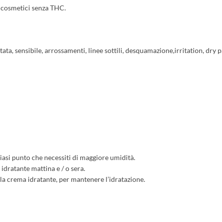
, cosmetici senza THC.
tata, sensibile, arrossamenti, linee sottili, desquamazione,irritation, dry 
siasi punto che necessiti di maggiore umidità.
idratante mattina e / o sera.
 la crema idratante, per mantenere l’idratazione.