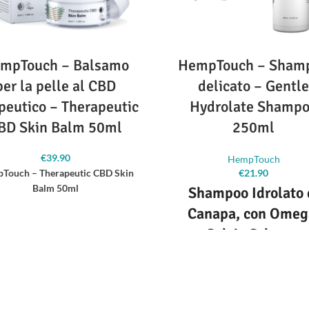
mpTouch – Balsamo
HempTouch – Sham
per la pelle al CBD
delicato – Gentl
peutico – Therapeutic
Hydrolate Shamp
BD Skin Balm 50ml
250ml
€
39.90
HempTouch
Touch – Therapeutic CBD Skin
€
21.90
Balm 50ml
Shampoo Idrolato 
Canapa, con Omeg
Salvia Sclarea,
ia, protegge e rivitalizza la pelle
Camomilla e Bergamo
fortemente irritata.
r la pelle screpolata, squamosa,
Una formulazione ultra pulita
inosa, arrossata, gonfia, irritata e
conserva tutto il potenziale e i b
ata. - Riduce il prurito e le zone