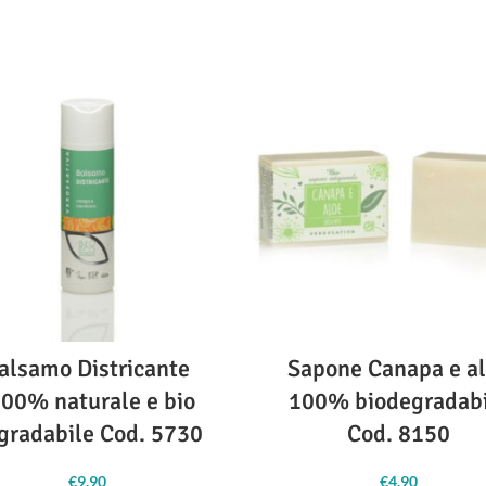
della Canapa e delle piante.
De
 arrossamento. - Efficace nel
delicatamente, riequilibra e len
librare la pelle grassa, acneica e
sensibili cuoio capelluto e cap
ra. - Usato anche come rimedio
adatto anche come bagnosch
o per punture di insetti e herpes
delicato.
- Per capelli e corpo : 
labiale.
anche ai bambini più piccoli. - 
più ricco olio di CBD,
esigenze delle persone con pe
on burro di karitè e
soggetta a irritazioni, allergie 
dermatiti
- Efficace nel tratta
ango, vitamina E.
della pelle e della cute secc
 Formulazione ultra pulita -
squamosa, pruriginosa e arros
azione senza aggiunta di acqua -
Dermatologicamente testato
ermatologicamente testato *
alsamo Districante
Sapone Canapa e a
100% naturale e bio
100% biodegradabi
gradabile Cod. 5730
Cod. 8150
€
9.90
€
4.90