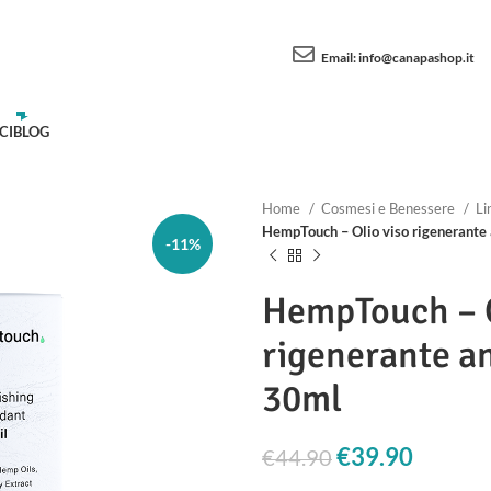
Email:
info@canapashop.it
CI
BLOG
Home
Cosmesi e Benessere
Li
HempTouch – Olio viso rigenerante
-11%
HempTouch – O
rigenerante a
30ml
Il prezzo origi
€
39.90
Il prez
€
44.90