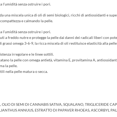
a l’umidità senza ostruire i pori.
da una miscela unica di oli di semi biologici, ricchi di antiossidanti e sup
a compattezza e calmando la pelle.
a l’umidità senza ostruire i pori.
 a freddo nutre e protegge la pelle dai danni dei radicali liberi con poten
rassi omega 3-6-9, la ricca miscela di oli restituisce elasticità alla pell
stenza irregolare e le linee sottili.
ratano la pelle con omega antietà, vitamina E, provitamina A, antiossidanti
ma la pelle.
tili nella pelle matura o secca.
, OLIO DI SEMI DI CANNABIS SATIVA, SQUALANO, TRIGLICERIDE CAP
ELIANTHUS ANNUUS, ESTRATTO DI PAPAVER RHOEAS, ASCORBYL PA