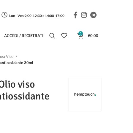
Lun - Ven 9:00-12:30 e 14:00-17:00
0
ACCEDI / REGISTRATI
€
0.00
nea Viso
 antiossidante 30ml
lio viso
ntiossidante
nale era: €44.90.
zo attuale è: €39.90.