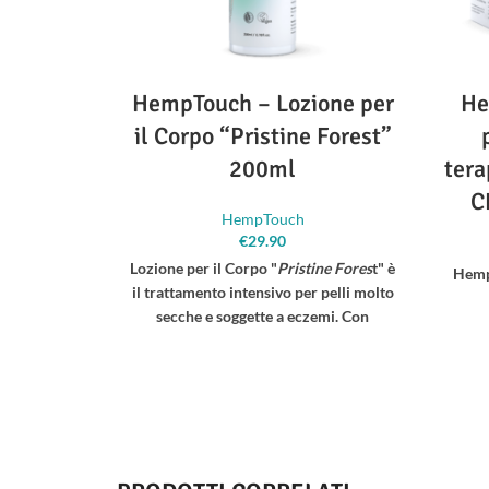
HempTouch – Lozione per
He
il Corpo “Pristine Forest”
200ml
tera
C
HempTouch
€
29.90
Lozione per il Corpo "
Pristine Fores
t" è
Hemp
il trattamento intensivo per pelli molto
secche e soggette a eczemi. Con
purissimi estratti di Cannabis Sativa ed
abete bianco.
Allev
- Arricchito con
Belinal
per lenire la
pelle atopica e stressata.
- Soluzione
- Pe
perfetta per
secchezza, disidratazione,
prurig
perdita di compattezza ed elasticità,
aggrav