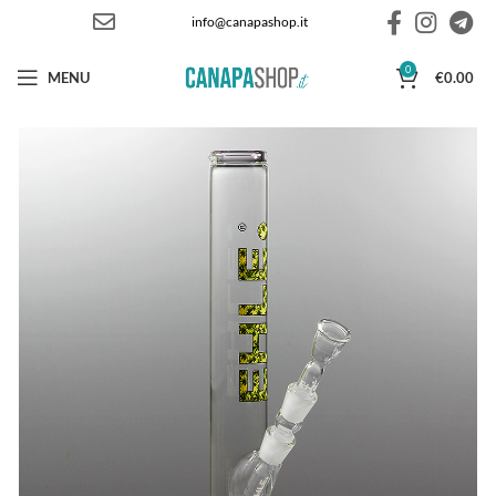
info@canapashop.it
0
MENU
€
0.00