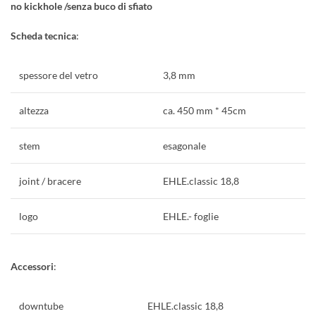
no kickhole /senza buco di sfiato
Scheda tecnica
:
spessore del vetro
3,8 mm
altezza
ca. 450 mm * 45cm
stem
esagonale
joint / bracere
EHLE.classic 18,8
logo
EHLE.- foglie
Accessori
:
downtube
EHLE.classic 18,8