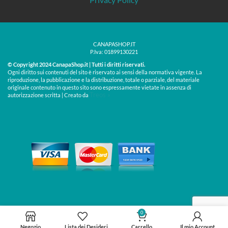
CANAPASHOP.IT
P.Iva: 01899130221
© Copyright 2024 CanapaShop.it | Tutti i diritti riservati.
Ogni diritto sui contenuti del sito è riservato ai sensi della normativa vigente. La
riproduzione, la pubblicazione e la distribuzione, totale o parziale, del materiale
originale contenuto in questo sito sono espressamente vietate in assenza di
Treos »
autorizzazione scritta | Creato da
0
Negozio
Lista dei Desideri
Carrello
Il mio Account