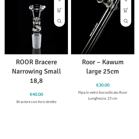
ROOR Bracere
Roor – Kawum
Narrowing Small
large 25cm
18,8
€
30.00
Pipa in vetro borosilicato Roor
€
40.00
Lunghezza: 25 cm
Braciere con foro stretto