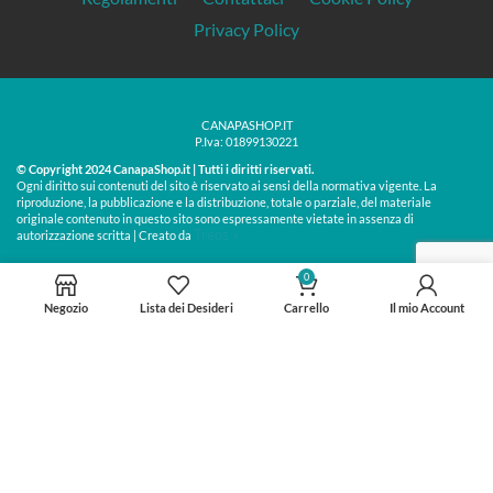
Privacy Policy
CANAPASHOP.IT
P.Iva: 01899130221
© Copyright 2024 CanapaShop.it | Tutti i diritti riservati.
Ogni diritto sui contenuti del sito è riservato ai sensi della normativa vigente. La
riproduzione, la pubblicazione e la distribuzione, totale o parziale, del materiale
originale contenuto in questo sito sono espressamente vietate in assenza di
Treos »
autorizzazione scritta | Creato da
0
Negozio
Lista dei Desideri
Carrello
Il mio Account