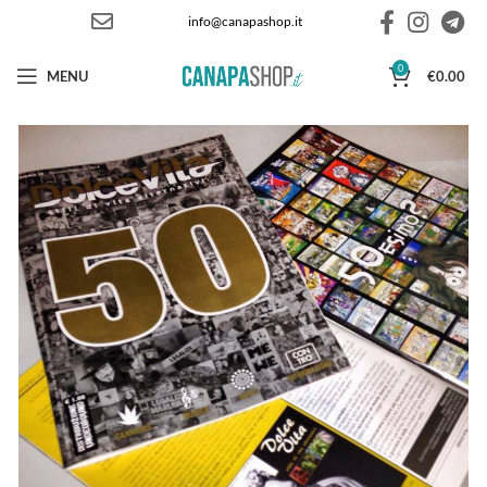
info@canapashop.it
0
MENU
€
0.00