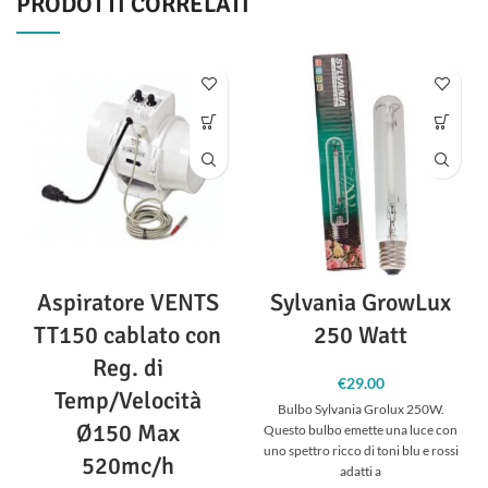
PRODOTTI CORRELATI
Aspiratore VENTS
Sylvania GrowLux
TT150 cablato con
250 Watt
Reg. di
€
29.00
Temp/Velocità
Bulbo Sylvania Grolux 250W.
Ø150 Max
Questo bulbo emette una luce con
uno spettro ricco di toni blu e rossi
520mc/h
adatti a