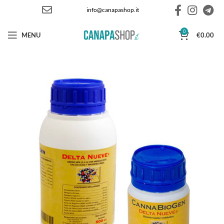
info@canapashop.it
0
MENU
€
0.00