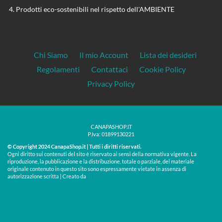
Prodotti eco-sostenibili nel rispetto dell'AMBIENTE
Chi Siamo
Il mio Account
Lista dei desideri
Regolamenti
Contattaci
Cookie Policy
Privacy Policy
CANAPASHOP.IT
P.Iva: 01899130221
© Copyright 2024 CanapaShop.it | Tutti i diritti riservati.
Ogni diritto sui contenuti del sito è riservato ai sensi della normativa vigente. La
riproduzione, la pubblicazione e la distribuzione, totale o parziale, del materiale
originale contenuto in questo sito sono espressamente vietate in assenza di
Treos »
autorizzazione scritta | Creato da