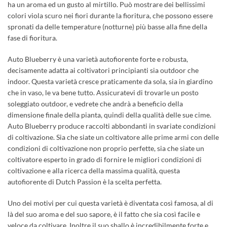
ha un aroma ed un gusto al mirtillo. Può mostrare dei bellissimi
colori viola scuro nei fiori durante la fioritura, che possono essere
spronati da delle temperature (notturne) più basse alla fine della
fase di fioritura.
Auto Blueberry è una varietà autofiorente forte e robusta,
decisamente adatta ai coltivatori principianti sia outdoor che
indoor. Questa varietà cresce praticamente da sola, sia in giardino
che in vaso, le va bene tutto. Assicuratevi di trovarle un posto
soleggiato outdoor, e vedrete che andrà a beneficio della
dimensione finale della pianta, quindi della qualità delle sue cime.
Auto Blueberry produce raccolti abbondanti in svariate condizioni
di coltivazione. Sia che siate un coltivatore alle prime armi con delle
condizioni di coltivazione non proprio perfette, sia che siate un
coltivatore esperto in grado di fornire le migliori condizioni di
coltivazione e alla ricerca della massima qualità, questa
autofiorente di Dutch Passion è la scelta perfetta.
Uno dei motivi per cui questa varietà è diventata così famosa, al di
là del suo aroma e del suo sapore, è il fatto che sia così facile e
veloce da coltivare. Inoltre il suo sballo è incredibilmente forte e