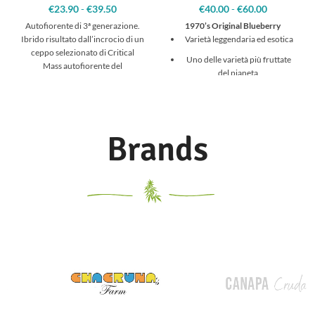
€
23.90
-
€
39.50
Fascia
€
40.00
-
€
60.00
Fascia
di
di
Autofiorente di 3ª generazione.
1970’s Original Blueberry
prezzo:
prezzo:
Ibrido risultato dall’incrocio di un
Varietà leggendaria ed esotica
da
da
ceppo selezionato di Critical
€23.90 a
€40.00 a
Uno delle varietà più fruttate
Mass autofiorente del
€39.50
€60.00
del pianeta
Dipartimento R&S&I di Sweet
Seeds®, scelta
Cannabis a dominanza indica,
con un alto contenuto di THC
che si può notare anche
osservando i colori dei
Brands
germogli
Ancora oggi uno dei ceppi
preferiti, fin dalla sua entrata
nel mercato alla fine degli anni
'90.