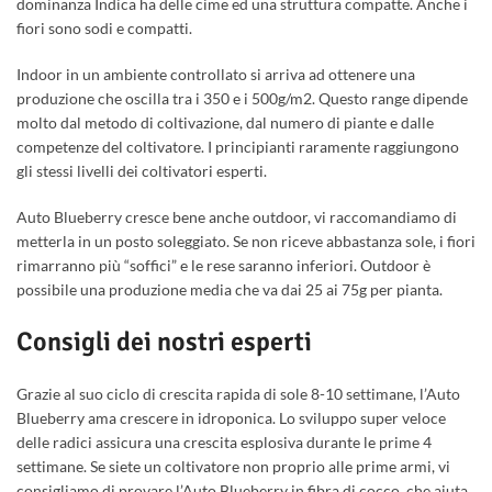
dominanza Indica ha delle cime ed una struttura compatte. Anche i
fiori sono sodi e compatti.
Indoor in un ambiente controllato si arriva ad ottenere una
produzione che oscilla tra i 350 e i 500g/m2. Questo range dipende
molto dal metodo di coltivazione, dal numero di piante e dalle
competenze del coltivatore. I principianti raramente raggiungono
gli stessi livelli dei coltivatori esperti.
Auto Blueberry cresce bene anche outdoor, vi raccomandiamo di
metterla in un posto soleggiato. Se non riceve abbastanza sole, i fiori
rimarranno più “soffici” e le rese saranno inferiori. Outdoor è
possibile una produzione media che va dai 25 ai 75g per pianta.
Consigli dei nostri esperti
Grazie al suo ciclo di crescita rapida di sole 8-10 settimane, l’Auto
Blueberry ama crescere in idroponica. Lo sviluppo super veloce
delle radici assicura una crescita esplosiva durante le prime 4
settimane. Se siete un coltivatore non proprio alle prime armi, vi
consigliamo di provare l’Auto Blueberry in fibra di cocco, che aiuta