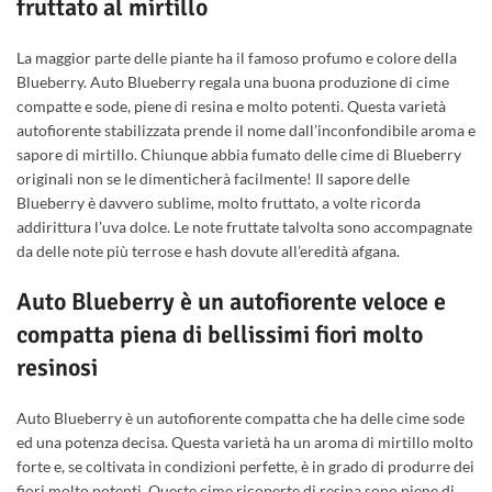
fruttato al mirtillo
La maggior parte delle piante ha il famoso profumo e colore della
Blueberry. Auto Blueberry regala una buona produzione di cime
compatte e sode, piene di resina e molto potenti. Questa varietà
autofiorente stabilizzata prende il nome dall’inconfondibile aroma e
sapore di mirtillo. Chiunque abbia fumato delle cime di Blueberry
originali non se le dimenticherà facilmente! Il sapore delle
Blueberry è davvero sublime, molto fruttato, a volte ricorda
addirittura l’uva dolce. Le note fruttate talvolta sono accompagnate
da delle note più terrose e hash dovute all’eredità afgana.
Auto Blueberry è un autofiorente veloce e
compatta piena di bellissimi fiori molto
resinosi
Auto Blueberry è un autofiorente compatta che ha delle cime sode
ed una potenza decisa. Questa varietà ha un aroma di mirtillo molto
forte e, se coltivata in condizioni perfette, è in grado di produrre dei
fiori molto potenti. Queste cime ricoperte di resina sono piene di