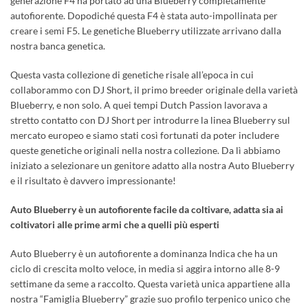
generazione F4 ha portato ad una Blueberry completamente
autofiorente. Dopodiché questa F4 è stata auto-impollinata per
creare i semi F5. Le genetiche Blueberry utilizzate arrivano dalla
nostra banca genetica.
Questa vasta collezione di genetiche risale all’epoca in cui
collaborammo con DJ Short, il primo breeder originale della varietà
Blueberry, e non solo. A quei tempi Dutch Passion lavorava a
stretto contatto con DJ Short per introdurre la linea Blueberry sul
mercato europeo e siamo stati così fortunati da poter includere
queste genetiche originali nella nostra collezione. Da lì abbiamo
iniziato a selezionare un genitore adatto alla nostra Auto Blueberry
e il risultato è davvero impressionante!
Auto Blueberry è un autofiorente facile da coltivare, adatta sia ai
coltivatori alle prime armi che a quelli più esperti
Auto Blueberry è un autofiorente a dominanza Indica che ha un
ciclo di crescita molto veloce, in media si aggira intorno alle 8-9
settimane da seme a raccolto. Questa varietà unica appartiene alla
nostra “Famiglia Blueberry” grazie suo profilo terpenico unico che