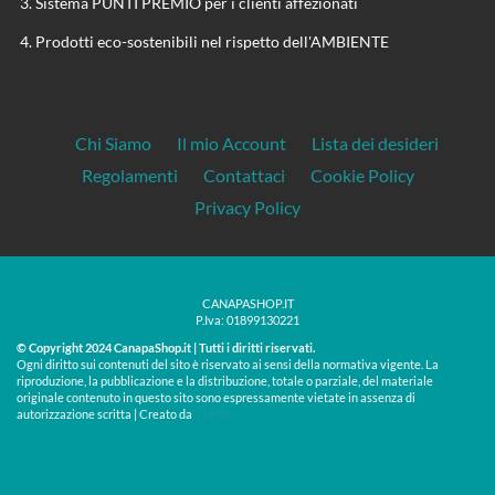
Sistema PUNTI PREMIO per i clienti affezionati
Prodotti eco-sostenibili nel rispetto dell'AMBIENTE
Chi Siamo
Il mio Account
Lista dei desideri
Regolamenti
Contattaci
Cookie Policy
Privacy Policy
CANAPASHOP.IT
P.Iva: 01899130221
© Copyright 2024 CanapaShop.it | Tutti i diritti riservati.
Ogni diritto sui contenuti del sito è riservato ai sensi della normativa vigente. La
riproduzione, la pubblicazione e la distribuzione, totale o parziale, del materiale
originale contenuto in questo sito sono espressamente vietate in assenza di
Treos »
autorizzazione scritta | Creato da