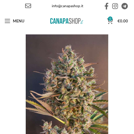
info@canapashop.it
0
MENU
€
0.00