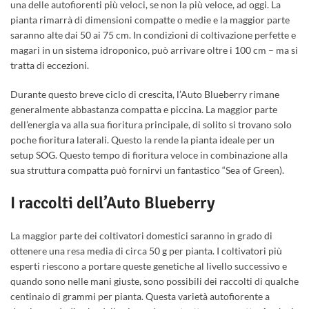
una delle autofiorenti più veloci, se non la più veloce, ad oggi. La
pianta rimarrà di dimensioni compatte o medie e la maggior parte
saranno alte dai 50 ai 75 cm. In condizioni di coltivazione perfette e
magari in un sistema idroponico, può arrivare oltre i 100 cm – ma si
tratta di eccezioni.
Durante questo breve ciclo di crescita, l’Auto Blueberry rimane
generalmente abbastanza compatta e piccina. La maggior parte
dell’energia va alla sua fioritura principale, di solito si trovano solo
poche fioritura laterali. Questo la rende la pianta ideale per un
setup SOG. Questo tempo di fioritura veloce in combinazione alla
sua struttura compatta può fornirvi un fantastico “Sea of Green).
I raccolti dell’Auto Blueberry
La maggior parte dei coltivatori domestici saranno in grado di
ottenere una resa media di circa 50 g per pianta. I coltivatori più
esperti riescono a portare queste genetiche al livello successivo e
quando sono nelle mani giuste, sono possibili dei raccolti di qualche
centinaio di grammi per pianta. Questa varietà autofiorente a