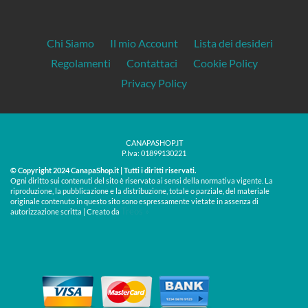
Chi Siamo
Il mio Account
Lista dei desideri
Regolamenti
Contattaci
Cookie Policy
Privacy Policy
CANAPASHOP.IT
P.Iva: 01899130221
© Copyright 2024 CanapaShop.it | Tutti i diritti riservati.
Ogni diritto sui contenuti del sito è riservato ai sensi della normativa vigente. La
riproduzione, la pubblicazione e la distribuzione, totale o parziale, del materiale
originale contenuto in questo sito sono espressamente vietate in assenza di
Treos »
autorizzazione scritta | Creato da