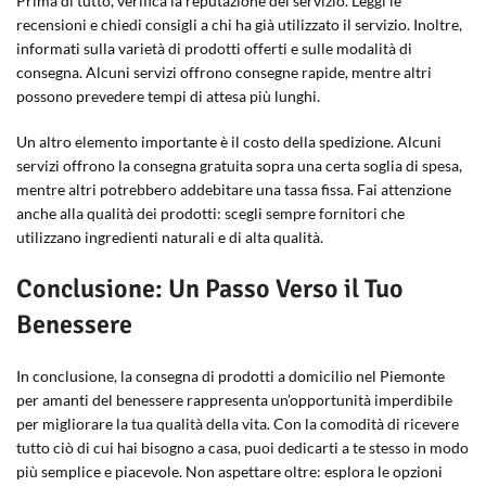
Prima di tutto, verifica la reputazione del servizio. Leggi le
recensioni e chiedi consigli a chi ha già utilizzato il servizio. Inoltre,
informati sulla varietà di prodotti offerti e sulle modalità di
consegna. Alcuni servizi offrono consegne rapide, mentre altri
possono prevedere tempi di attesa più lunghi.
Un altro elemento importante è il costo della spedizione. Alcuni
servizi offrono la consegna gratuita sopra una certa soglia di spesa,
mentre altri potrebbero addebitare una tassa fissa. Fai attenzione
anche alla qualità dei prodotti: scegli sempre fornitori che
utilizzano ingredienti naturali e di alta qualità.
Conclusione: Un Passo Verso il Tuo
Benessere
In conclusione, la consegna di prodotti a domicilio nel Piemonte
per amanti del benessere rappresenta un’opportunità imperdibile
per migliorare la tua qualità della vita. Con la comodità di ricevere
tutto ciò di cui hai bisogno a casa, puoi dedicarti a te stesso in modo
più semplice e piacevole. Non aspettare oltre: esplora le opzioni