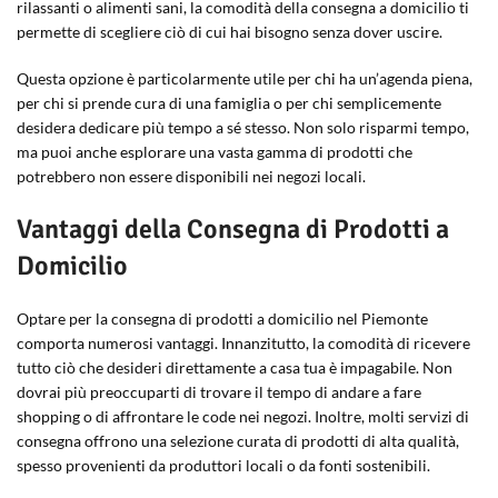
rilassanti o alimenti sani, la comodità della consegna a domicilio ti
permette di scegliere ciò di cui hai bisogno senza dover uscire.
Questa opzione è particolarmente utile per chi ha un’agenda piena,
per chi si prende cura di una famiglia o per chi semplicemente
desidera dedicare più tempo a sé stesso. Non solo risparmi tempo,
ma puoi anche esplorare una vasta gamma di prodotti che
potrebbero non essere disponibili nei negozi locali.
Vantaggi della Consegna di Prodotti a
Domicilio
Optare per la consegna di prodotti a domicilio nel Piemonte
comporta numerosi vantaggi. Innanzitutto, la comodità di ricevere
tutto ciò che desideri direttamente a casa tua è impagabile. Non
dovrai più preoccuparti di trovare il tempo di andare a fare
shopping o di affrontare le code nei negozi. Inoltre, molti servizi di
consegna offrono una selezione curata di prodotti di alta qualità,
spesso provenienti da produttori locali o da fonti sostenibili.