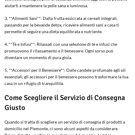
aiutarti a mantenere la pelle sana e luminosa.
3. **Alimenti Sani**: Dalla frutta essiccata ai cereali integrali,
passando per le bevande detox, ricevere alimenti sani a casa ti
permette di seguire una dieta equilibrata e nutriente.
4. **Tè e Infusi**: Rilassati con una selezione di tè e infusi che
promuovono il rilassamento e il benessere. Ogni sorso può
diventare un momento di pura gioia.
5. **Accessori per il Benessere**: Dalle candele profumate agli oli
essenziali, gli accessori per il benessere possono trasformare la tua
casa in un rifugio di tranquillità.
Come Scegliere il Servizio di Consegna
Giusto
Quando si tratta di scegliere un servizio di consegna di prodotti a
domicilio nel Piemonte, ci sono alcuni aspetti da considerare.