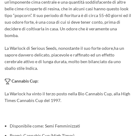
un’imponente cima centrale e una quantità soddisfacente di altre
belle cime ricoperte di resina, che in alcuni casi hanno questo look
tipo “popcorn”. Il suo periodo di fioritura è di circa 55-60 giorni ed il
suo odore forte, è una cosa di cui si deve tener conto, prima di
decidere di coltivarla in casa. Un odore che è veramente una
bomba.
La Warlock di Serious Seeds, nonostante il suo forte odore,ha un
sapore davvero delicato, piacevole e raffinato ed un effetto
cerebrale attivo e di lunga durata, molto ben bilanciato da uno
sballo stile Indica.
Cannabis Cup:
La Warlock ha vinto il terzo posto nella Bio Cannabis Cup, alla High
Times Cannabis Cup del 1997.
Disponibile come: Semi Femminizzati
Premi: Cannabis Cup (High Times)