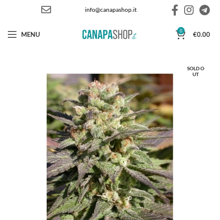
info@canapashop.it
0
MENU
€
0.00
SOLD O
UT