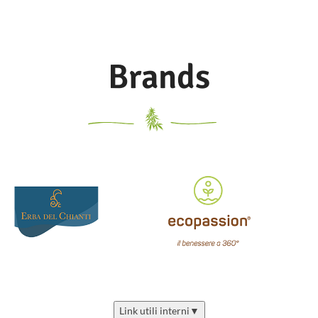
seeds,
Kali
Brands
Link utili interni
▼