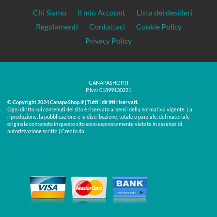
Chi Siamo
Il mio Account
Lista dei desideri
Regolamenti
Contattaci
Cookie Policy
Privacy Policy
CANAPASHOP.IT
P.Iva: 01899130221
© Copyright 2024 CanapaShop.it | Tutti i diritti riservati.
Ogni diritto sui contenuti del sito è riservato ai sensi della normativa vigente. La
riproduzione, la pubblicazione e la distribuzione, totale o parziale, del materiale
originale contenuto in questo sito sono espressamente vietate in assenza di
Treos »
autorizzazione scritta | Creato da