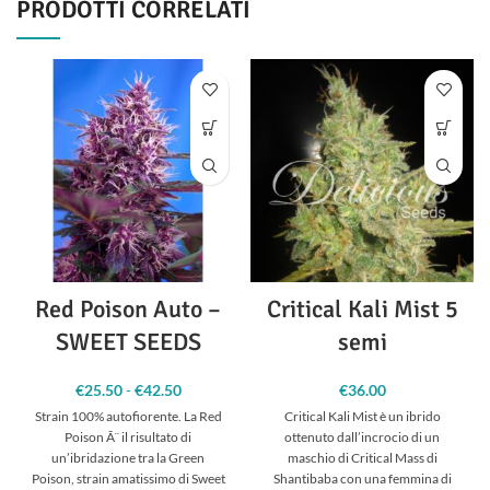
PRODOTTI CORRELATI
Red Poison Auto –
Critical Kali Mist 5
SWEET SEEDS
semi
€
25.50
-
€
42.50
Fascia
€
36.00
di
Strain 100% autofiorente. La Red
Critical Kali Mist è un ibrido
prezzo:
Poison Ã¨ il risultato di
ottenuto dall’incrocio di un
da
un’ibridazione tra la Green
maschio di Critical Mass di
€25.50 a
Poison, strain amatissimo di Sweet
Shantibaba con una femmina di
€42.50