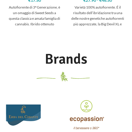
€
17.50
€
27.90
-
€
46.50
Fascia
di
Autofiorente di 3ª Generazione, è
Varietá 100% autofiorente. É il
prezzo:
un omaggio di Sweet Seeds a
risultato dell’ibridazione tra una
da
questa classica e amata famiglia di
delle nostre genetiche autofiorenti
€27.90 a
cannabis. Ibrido ottenuto
piú apprezzate, la Big Devil XL e
€46.50
Brands