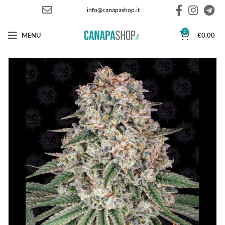
info@canapashop.it
0
MENU
€
0.00