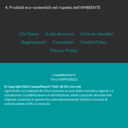
Prodotti eco-sostenibili nel rispetto dell'AMBIENTE
Chi Siamo
Il mio Account
Lista dei desideri
Regolamenti
Contattaci
Cookie Policy
Privacy Policy
CANAPASHOP.IT
P.Iva: 01899130221
© Copyright 2024 CanapaShop.it | Tutti i diritti riservati.
Ogni diritto sui contenuti del sito è riservato ai sensi della normativa vigente. La
riproduzione, la pubblicazione e la distribuzione, totale o parziale, del materiale
originale contenuto in questo sito sono espressamente vietate in assenza di
Treos »
autorizzazione scritta | Creato da