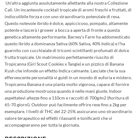
Un’altra aggiunta assolutamente allettante alla nostra Collezione
Cali. Un incantevole cocktail tropicale di aromi freschi e fruttati, di
indiscutibile forza e con uno straordinario potenziale di resa.
Questo notevole ibrido è dolce, appiccicoso, pompato, altamente
potente e lascerà i grower a bocca a aperta di fronte a questa
genetica altamente performante. Barney’s Farm ha addomesticato
questo ibrido a dominanza Sativa (60% Sativa, 40% Indica) e l’ha
guarnito con cucchiaiate di tricomi scintillanti profumati di dolce
frutta tropicale. Un matrimonio perfettamente riuscito di
Tropicanna (Girl Scout Cookies x Tangie) e un pizzico di Banana
Kush che infonde un effetto Indica calmante. Lasciate che la sua
effervescente personalità vi guidi in un mondo di euforia e mistero.
Tropicanna Banana è una pianta molto vigorosa, capace di fornire
una produzione mostruosa quando è nelle mani giuste. Indoor
aspettatevi altezze fino a 110cm e raccolti di 700g/m2 (fioritura di
65-70 giorni). Outdoor può facilmente offrire rese fino a 2kg per
esemplare. I livelli di THC del 22-25% assicurano uno straordinario
valore terapeutico ed effetti rilassanti e tonificanti che vi
accompagneranno per tutta la giornata.