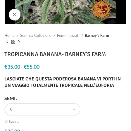
Clicca per ingrandire
Home
Semi da Collezione
Femminizzati
Barney's Farm
TROPICANNA BANANA- BARNEY’S FARM
€
35.00
-
€
55.00
Fascia di prezzo: da €35.00 a €55.00
LASCIATE CHE QUESTA PODEROSA BANANA VI PORTI IN
UN VIAGGIO TOTALMENTE TROPICALE NELL’EUFORIA
SEMI
Svuota