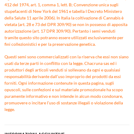
412 del 1974, art. 1, comma 1, lett. B; Convenzione unica sugli
stupefacenti di New York del 1961 e tabella I Decreto Ministero
della Salute 11 aprile 2006). In Italia la coltivazione di Cannabis è
vietata (art. 28 e 73 del DPR 309/90) se non in possesso di apposita
autorizzazione (art. 17 DPR 309/90). Pertanto i semi venduti
tramite questo sito potranno essere utilizzati esclusivamente per
fini collezionistici e per la preservazione genetica.
Questi semi sono commercializzati con la riserva che essi non siano
usati da terze parti in conflitto con la legge. Chacruna sas ed i
produttori degli articoli venduti si sollevano da ogni e qualsiasi
responsabilità derivante dall’uso improprio dei prodotti da essi
forniti. Ogni informazione contenute in questa pagina, sugli
opuscoli, sulle confezioni e sul materiale promozionale ha scopo
puramente informativo e non intende in alcun modo condonare,
promuovere o incitare l’uso di sostanze illegali o violazione della
legge.