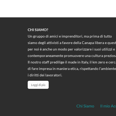
CHI SIAMO?
Un gruppo di amici e imprenditori, ma prima di tutto
siamo degli attivisti a favore della Canapa libera e ques
per noi è anche un modo per valorizzare i suoi utilizzi e
contemporaneamente promuovere una cultura prezios
Il nostro staff predilige il made in Italy, il km zero e cerc
di fare impresa in maniera etica, rispettando l'ambiente
i diritti dei lavoratori.
Leggi di più
Chi Siamo
Il mio A