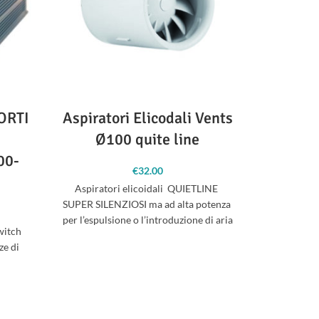
HORTI
Aspiratori Elicodali Vents
Ballas
Ø100 quite line
H
00-
€
32.00
Aspiratori elicoidali QUIETLINE
Ballast UA
SUPER SILENZIOSI ma ad alta potenza
HPS ed MH
per l’espulsione o l’introduzione di aria
reattore el
witch
in piccoli ambienti di coltivazione.
acce
ze di
;
LUG-IN