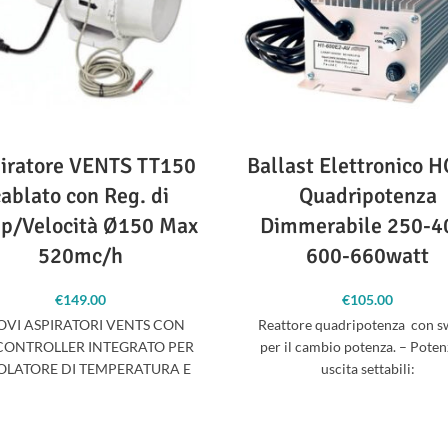
iratore VENTS TT150
Ballast Elettronico 
cablato con Reg. di
Quadripotenza
p/Velocità Ø150 Max
Dimmerabile 250-4
520mc/h
600-660watt
€
149.00
€
105.00
VI ASPIRATORI VENTS CON
Reattore quadripotenza con s
CONTROLLER INTEGRATO PER
per il cambio potenza. – Poten
OLATORE DI TEMPERATURA E
uscita settabili:
CITA’ MINIMA, GIA’ CABLATI,
250W/400W/600W/660W
 INSERIRE LA SPINA!!! NESSUN
Caratteristiche: – cablaggio P
con cavo