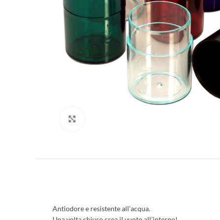
Clicca per ingrandire
Antiodore e resistente all’acqua.
Una volta chiuso crea il vuoto all’interno!