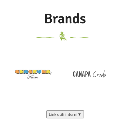
Brands
Link utili interni
▼