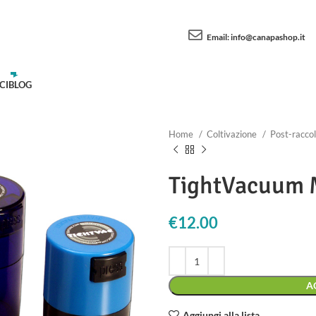
Email:
info@canapashop.it
CI
BLOG
Home
Coltivazione
Post-racco
TightVacuum
€
12.00
A
Aggiungi alla lista