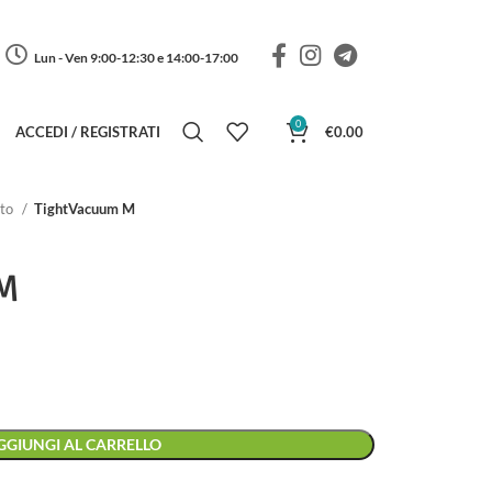
Lun - Ven 9:00-12:30 e 14:00-17:00
0
ACCEDI / REGISTRATI
€
0.00
lto
TightVacuum M
 M
GGIUNGI AL CARRELLO