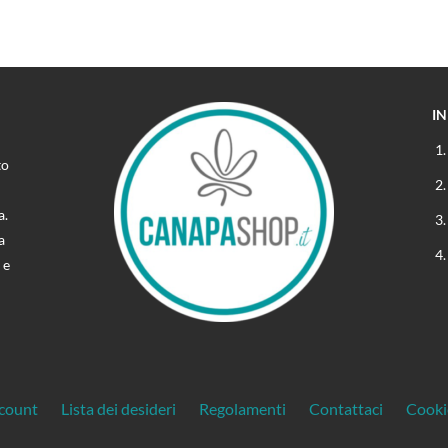
I
to
a.
a
 e
ccount
Lista dei desideri
Regolamenti
Contattaci
Cooki